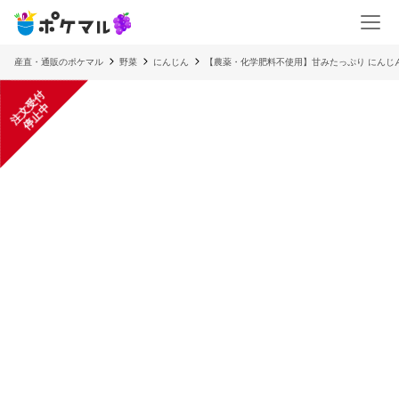
産直・通販のポケマル
野菜
にんじん
【農薬・化学肥料不使用】甘みたっぷり にんじん 
注
文
受
付
停
止
中