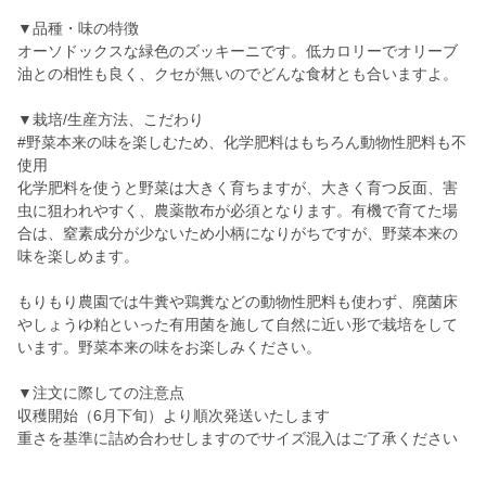
▼品種・味の特徴
オーソドックスな緑色のズッキーニです。低カロリーでオリーブ
油との相性も良く、クセが無いのでどんな食材とも合いますよ。
▼栽培/生産方法、こだわり
#野菜本来の味を楽しむため、化学肥料はもちろん動物性肥料も不
使用
化学肥料を使うと野菜は大きく育ちますが、大きく育つ反面、害
虫に狙われやすく、農薬散布が必須となります。有機で育てた場
合は、窒素成分が少ないため小柄になりがちですが、野菜本来の
味を楽しめます。
もりもり農園では牛糞や鶏糞などの動物性肥料も使わず、廃菌床
やしょうゆ粕といった有用菌を施して自然に近い形で栽培をして
います。野菜本来の味をお楽しみください。
▼注文に際しての注意点
収穫開始（6月下旬）より順次発送いたします
重さを基準に詰め合わせしますのでサイズ混入はご了承ください