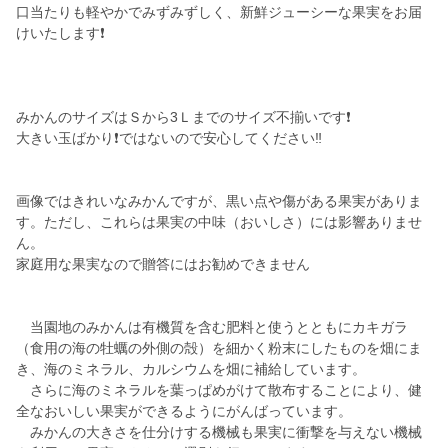
口当たりも軽やかでみずみずしく、新鮮ジューシーな果実をお届
けいたします❗
みかんのサイズはＳから3Ｌまでのサイズ不揃いです❗
大きい玉ばかり❗ではないので安心してください‼️
画像ではきれいなみかんですが、黒い点や傷がある果実がありま
す。ただし、これらは果実の中味（おいしさ）には影響ありませ
ん。
家庭用な果実なので贈答にはお勧めできません
当園地のみかんは有機質を含む肥料と使うとともにカキガラ
（食用の海の牡蠣の外側の殻）を細かく粉末にしたものを畑にま
き、海のミネラル、カルシウムを畑に補給しています。
さらに海のミネラルを葉っぱめがけて散布することにより、健
全なおいしい果実ができるようにがんばっています。
みかんの大きさを仕分けする機械も果実に衝撃を与えない機械