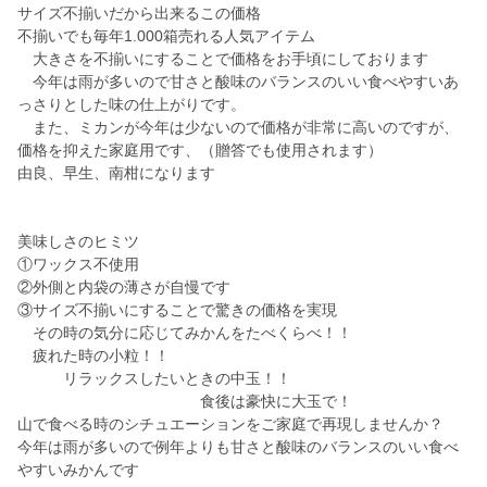
サイズ不揃いだから出来るこの価格
不揃いでも毎年1.000箱売れる人気アイテム
大きさを不揃いにすることで価格をお手頃にしております
今年は雨が多いので甘さと酸味のバランスのいい食べやすいあ
っさりとした味の仕上がりです。
また、ミカンが今年は少ないので価格が非常に高いのですが、
価格を抑えた家庭用です、（贈答でも使用されます）
由良、早生、南柑になります
美味しさのヒミツ
①ワックス不使用
②外側と内袋の薄さが自慢です
③サイズ不揃いにすることで驚きの価格を実現
その時の気分に応じてみかんをたべくらべ！！
疲れた時の小粒！！
リラックスしたいときの中玉！！
食後は豪快に大玉で！
山で食べる時のシチュエーションをご家庭で再現しませんか？
今年は雨が多いので例年よりも甘さと酸味のバランスのいい食べ
やすいみかんです