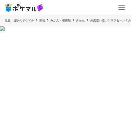
産直・通販のポケマル
果物
みかん・柑橘類
みかん
薄皮濃い濃いゲリラセールミカ