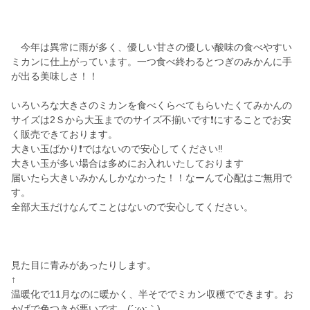
今年は異常に雨が多く、優しい甘さの優しい酸味の食べやすい
ミカンに仕上がっています。一つ食べ終わるとつぎのみかんに手
が出る美味しさ！！
いろいろな大きさのミカンを食べくらべてもらいたくてみかんの
サイズは2Ｓから大玉までのサイズ不揃いです❗にすることでお安
く販売できております。
大きい玉ばかり❗ではないので安心してください‼️
大きい玉が多い場合は多めにお入れいたしております
届いたら大きいみかんしかなかった！！なーんて心配はご無用で
す。
全部大玉だけなんてことはないので安心してください。
見た目に青みがあったりします。
↑
温暖化で11月なのに暖かく、半そででミカン収穫でできます。お
かげで色つきが悪いです。(´;ω;｀)