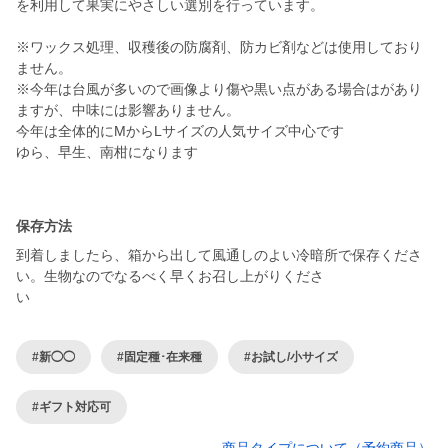
を利用して果実にやさしい選別を行っています。
※ワックス処理、収穫後の防腐剤、防カビ剤などは使用しており
ません。
※今年は台風が多いので画像より傷や黒い点がある場合はがあり
ますが、中味には影響ありません。
今年は全体的にMからLサイズの人気サイズ中心です
ゆら、早生、南柑になります
保存方法
到着しましたら、箱から出して風通しのよい冷暗所で保存くださ
い。生物なのでなるべく早くお召し上がりくださ
#新◯◯
#固定種･在来種
#お試し/小サイズ
#ギフト対応可