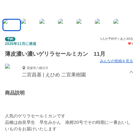
1人が予約中 | あと49点
予約
2026年11月に発送
3
薄皮濃い濃いゲリラセールミカン 11月
みんなの投稿を見る
愛媛県八幡浜市
二宮昌基 | えひめ 二宮果樹園
商品説明
人気のゲリラセールミカンです
品種は由良早生 早生みかん 南柑20号でその時期に一番おいし
いものをお届けいたします