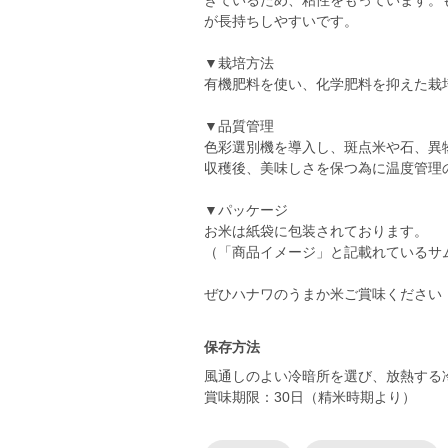
きているため、粘性をもっています。
が長持ちしやすいです。
▼栽培方法
有機肥料を使い、化学肥料を抑えた栽
▼品質管理
色彩選別機を導入し、斑点米や石、異
収穫後、美味しさを保つ為に温度管理
▼パッケージ
お米は紙袋に包装されております。
（「商品イメージ」と記載れているサ
ぜひハナワのうまか米ご賞味ください
保存方法
風通しのよい冷暗所を選び、放熱する
賞味期限：30日（精米時期より）