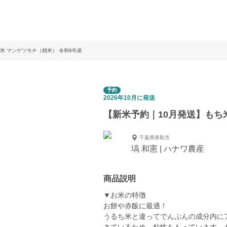
米 マンゲツモチ（精米） 令和8年産
予約
2026年10月に発送
【新米予約｜10月発送】もち
千葉県香取市
塙 和憲 | ハナワ農産
商品説明
▼お米の特徴
お餅や赤飯に最適！
うるち米と違ってでんぷんの成分内に