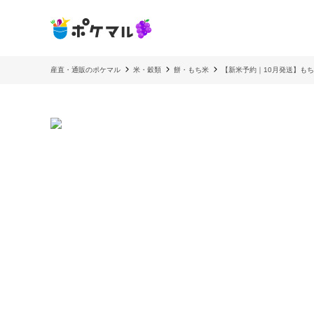
産直・通販のポケマル
米・穀類
餅・もち米
【新米予約｜10月発送】もち