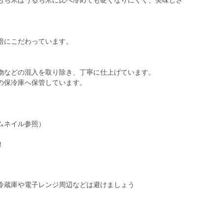
もち米はうるち米に比べ冷めても硬くなりにくく、美味しさ
培にこだわっています。
物などの混入を取り除き、丁寧に仕上げています。
の保冷庫へ保管しています。
ムネイル参照）
！
冷蔵庫や電子レンジ周辺などは避けましょう