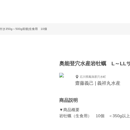
き350g～500g前後)生食用 10個
奥能登穴水産岩牡蠣 L～LLサイ
石川県鳳珠郡穴水町
齋藤義己 | 義祥丸水産
商品説明
▼商品概要
岩牡蠣（生食用） 10個 ＜350g以上