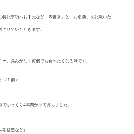
に特記事項へお中元など「表書き」と「お名前」を記載いた
送させていただきます。
ミー、臭みがなく何個でも食べたくなる味です。
後 /１個＞
海でゆっくり4年間かけて育ちました。
納期指定など）