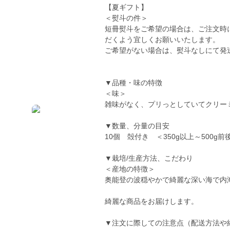
【夏ギフト】
＜熨斗の件＞
短冊熨斗をご希望の場合は、ご注文時
だくよう宜しくお願いいたします。
ご希望がない場合は、熨斗なしにて発
▼品種・味の特徴
＜味＞
雑味がなく、プリっとしていてクリー
▼数量、分量の目安
10個 殻付き ＜350g以上～500g前
▼栽培/生産方法、こだわり
＜産地の特徴＞
奥能登の波穏やかで綺麗な深い海で内
綺麗な商品をお届けします。
▼注文に際しての注意点（配送方法や