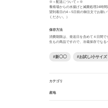
※＜配送について＞※
養殖場からの水揚げと滅菌処理24時
望到着日の4～5日前の御注文でお願
保存方法
消費期限は、発送日を含めて４日間
生もの商品ですので、冷蔵保存でなる
#新◯◯
#お試し/小サイズ
カテゴリ
産地