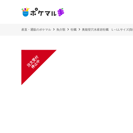
産直・通販のポケマル
魚介類
牡蠣
奥能登穴水産岩牡蠣 L～LLサイズ(殻付
注
文
受
付
停
止
中