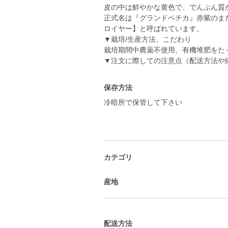
皮の中は鮮やかな黄色で、でんぷん質
正式名は『グランドペチカ』赤紫のま
ロイヤー】と呼ばれています。
▼栽培/生産方法、こだわり
栽培期間中農薬不使用、有機堆肥をた
▼注文に際しての注意点（配送方法や
保存方法
冷暗所で保管して下さい
カテゴリ
産地
配送方法