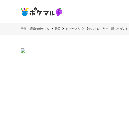
産直・通販のポケマル
野菜
じゃがいも
【デストロイヤー】新じゃがいも 