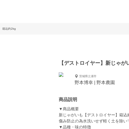
箱込約2kg
【デストロイヤー】新じゃがい
茨城県土浦市
野本博幸 | 野本農園
商品説明
▼商品概要
新じゃがいも【デストロイヤー】箱込約2
傷み防止の為水洗いせず軽く土を除い
▼品種・味の特徴