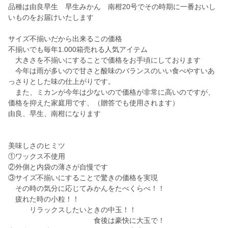
品種は由良早生 早生みかん 南柑20号でその時期に一番おいし
いものをお届けいたします
サイズ不揃いだから出来るこの価格
不揃いでも毎年1.000箱売れる人気アイテム
大きさを不揃いにすることで価格をお手頃にしております
今年は雨が多いので甘さと酸味のバランスのいい食べやすいあ
っさりとした味の仕上がりです。
また、ミカンが今年は少ないので価格が非常に高いのですが、
価格を抑えた家庭用です、（贈答でも使用されます）
由良、早生、南柑になります
美味しさのヒミツ
①ワックス不使用
②外側と内袋の薄さが自慢です
③サイズ不揃いにすることで驚きの価格を実現
その時の気分に応じてみかんをたべくらべ！！
疲れた時の小粒！！
リラックスしたいときの中玉！！
食後は豪快に大玉で！