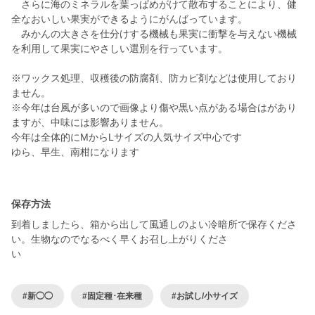
さらに海のミネラルを葉っぱめがけて散布することにより、健
全なおいしい果実ができるようにがんばっています。
みかんの大きさを仕分けする機械も果実に衝撃を与えない機械
を利用して果実にやさしい選別を行っています。
※ワックス処理、収穫後の防腐剤、防カビ剤などは使用しており
ません。
※今年は台風が多いので画像より傷や黒い点がある場合はがあり
ますが、中味には影響ありません。
今年は全体的にMからLサイズの人気サイズ中心です
ゆら、早生、南柑になります
保存方法
到着しましたら、箱から出して風通しのよい冷暗所で保存くださ
い。生物なのでなるべく早くお召し上がりくださ
#新◯◯
#固定種･在来種
#お試し/小サイズ