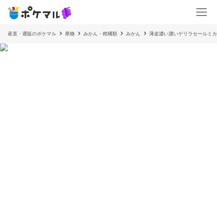
産直・通販のポケマル
果物
みかん・柑橘類
みかん
薄皮濃い濃いゲリラセールミカ