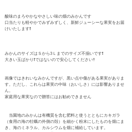
酸味のまろやかなやさしい味の畑のみかんです
口当たりも軽やかでみずみずしく、新鮮ジューシーな果実をお届
けいたします❗
みかんのサイズはＳから3Ｌまでのサイズ不揃いです❗
大きい玉ばかり❗ではないので安心してください‼️
画像ではきれいなみかんですが、黒い点や傷がある果実がありま
す。ただし、これらは果実の中味（おいしさ）には影響ありませ
ん。
家庭用な果実なので贈答にはお勧めできません
当園地のみかんは有機質を含む肥料と使うとともにカキガラ
（食用の海の牡蠣の外側の殻）を細かく粉末にしたものを畑にま
き、海のミネラル、カルシウムを畑に補給しています。