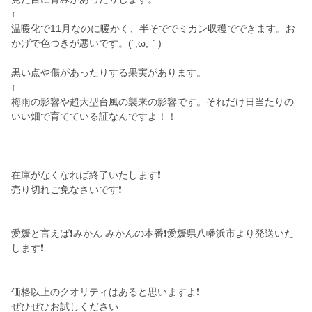
↑
温暖化で11月なのに暖かく、半そででミカン収穫でできます。お
かげで色つきが悪いです。(´;ω;｀)
黒い点や傷があったりする果実があります。
↑
梅雨の影響や超大型台風の襲来の影響です。それだけ日当たりの
いい畑で育てている証なんですよ！！
在庫がなくなれば終了いたします❗
売り切れご免なさいです❗
愛媛と言えば❗みかん みかんの本番❗愛媛県八幡浜市より発送いた
します❗
価格以上のクオリティはあると思いますよ❗
ぜひぜひお試しください