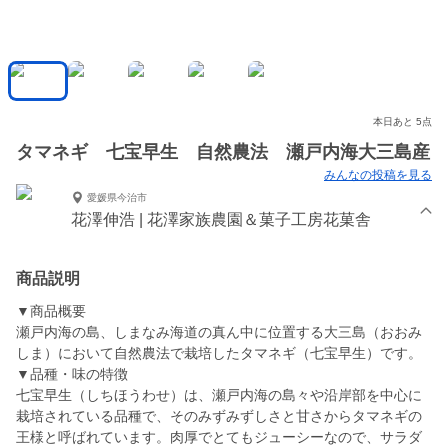
本日あと 5点
タマネギ 七宝早生 自然農法 瀬戸内海大三島産
みんなの投稿を見る
愛媛県今治市
花澤伸浩 | 花澤家族農園＆菓子工房花菓舎
商品説明
▼商品概要
瀬戸内海の島、しまなみ海道の真ん中に位置する大三島（おおみ
しま）において自然農法で栽培したタマネギ（七宝早生）です。
▼品種・味の特徴
七宝早生（しちほうわせ）は、瀬戸内海の島々や沿岸部を中心に
栽培されている品種で、そのみずみずしさと甘さからタマネギの
王様と呼ばれています。肉厚でとてもジューシーなので、サラダ