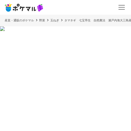
産直・通販のポケマル
野菜
玉ねぎ
タマネギ 七宝早生 自然農法 瀬戸内海大三島