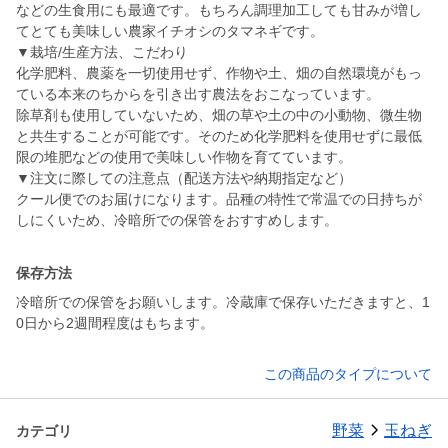
などの生食用にも最適です。もちろん調理加工しても甘みが増し
てとても美味しい農家イチオシのタマネギです。
▼栽培/生産方法、こだわり
化学肥料、農薬を一切使用せず、作物や土、畑の自然環境がもっ
ている本来のちからを引き出す農法をおこなっています。
除草剤も使用していないため、畑の草や土の中の小動物、微生物
と共生することが可能です。そのため化学肥料を使用せずに最低
限の堆肥などの使用で美味しい作物を育てています。
▼注文に際しての注意点（配送方法や納期指定など）
クール便でのお届けになります。品種の特性で常温での日持ちが
しにくいため、冷暗所での保管をおすすめします。
保存方法
冷暗所での保管をお願いします。冷蔵庫で保存いただきますと、1
0日から2週間程度はもちます。
この商品のタイプについて
野菜
玉ねぎ
カテゴリ