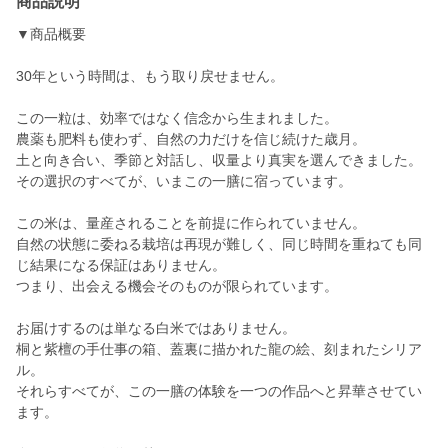
商品説明
▼商品概要
30年という時間は、もう取り戻せません。
この一粒は、効率ではなく信念から生まれました。
農薬も肥料も使わず、自然の力だけを信じ続けた歳月。
土と向き合い、季節と対話し、収量より真実を選んできました。
その選択のすべてが、いまこの一膳に宿っています。
この米は、量産されることを前提に作られていません。
自然の状態に委ねる栽培は再現が難しく、同じ時間を重ねても同
じ結果になる保証はありません。
つまり、出会える機会そのものが限られています。
お届けするのは単なる白米ではありません。
桐と紫檀の手仕事の箱、蓋裏に描かれた龍の絵、刻まれたシリア
ル。
それらすべてが、この一膳の体験を一つの作品へと昇華させてい
ます。