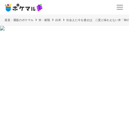
産直・通販のポケマル
米・穀類
白米
出会えた今を逃せば、二度と味わえない米「神の