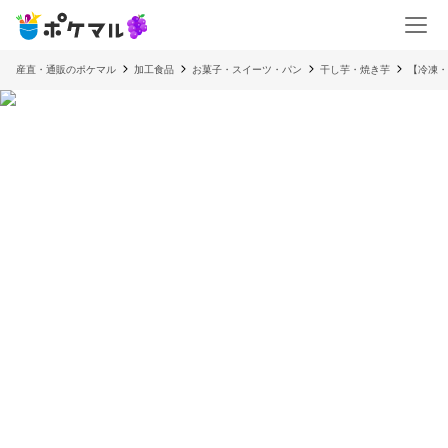
産直・通販のポケマル
加工食品
お菓子・スイーツ・パン
干し芋・焼き芋
【冷凍・