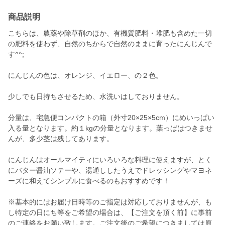
商品説明
こちらは、農薬や除草剤のほか、有機質肥料・堆肥も含めた一切
の肥料を使わず、自然のちからで自然のままに育ったにんじんで
す^^;
にんじんの色は、オレンジ、イエロー、の２色。
少しでも日持ちさせるため、水洗いはしておりません。
分量は、宅急便コンパクトの箱（外寸20×25×5cm）にめいっぱい
入る量となります。約１kgの分量となります。葉っぱはつきませ
んが、多少茎は残してあります。
にんじんはオールマイティにいろいろな料理に使えますが、とく
にバター醤油ソテーや、湯通ししたうえでドレッシングやマヨネ
ーズに和えてシンプルに食べるのもおすすめです！
※基本的にはお届け日時等のご指定は対応しておりませんが、も
し特定の日にち等をご希望の場合は、【ご注文を頂く前】に事前
のご連絡をお願い致します。ご注文後のご希望につきましては原