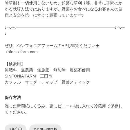
除草剤も一切使用しないため、頻繁な草刈り等、非常に手間のか
かる栽培方法ではありますが、野菜をお食べになるお客さんの健
康と安全を第一に考えて頑張っています^^;
♪∽♪∽♪————————————————————————♪∽♪∽
♪
ぜひ、シンフォニアファームのHPも御覧ください★
sinfonia-farm.com
【検索用】
無肥料 無農薬 無施肥 無防除 農薬不使用
SINFONIA FARM 三田市
カラフル サラダ ディップ 野菜スティック
保存方法
湿った新聞紙にくるみ、更にビニール袋に入れて冷蔵庫で保存し
てください。
#新◯◯
#全国一律送料