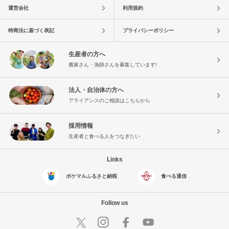
運営会社
利用規約
特商法に基づく表記
プライバシーポリシー
生産者の方へ
農家さん・漁師さんを募集しています!
法人・自治体の方へ
アライアンスのご相談はこちらから
採用情報
生産者と食べる人をつなぎたい
Links
ポケマルふるさと納税
食べる通信
Follow us