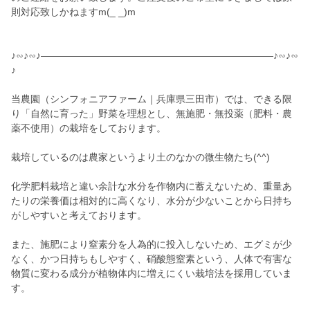
則対応致しかねますm(_ _)m
♪∽♪∽♪————————————————————————♪∽♪∽
♪
当農園（シンフォニアファーム｜兵庫県三田市）では、できる限
り「自然に育った」野菜を理想とし、無施肥・無投薬（肥料・農
薬不使用）の栽培をしております。
栽培しているのは農家というより土のなかの微生物たち(^^)
化学肥料栽培と違い余計な水分を作物内に蓄えないため、重量あ
たりの栄養価は相対的に高くなり、水分が少ないことから日持ち
がしやすいと考えております。
また、施肥により窒素分を人為的に投入しないため、エグミが少
なく、かつ日持ちもしやすく、硝酸態窒素という、人体で有害な
物質に変わる成分が植物体内に増えにくい栽培法を採用していま
す。