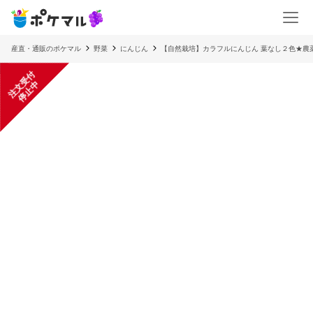
産直・通販のポケマル
野菜
にんじん
【自然栽培】カラフルにんじん 葉なし２色★農
注
文
受
付
停
止
中