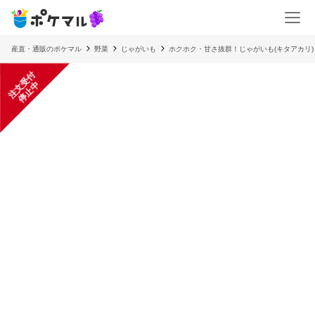
産直・通販のポケマル
野菜
じゃがいも
ホクホク・甘さ抜群！じゃがいも(キタアカリ) 
注
文
受
付
停
止
中