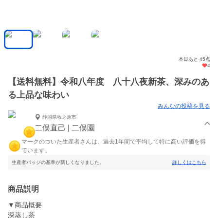
本日あと 45点
4
【送料無料】令和八年度 八十八夜新茶、深みのあ
る上品な味わい
みんなの投稿を見る
静岡県牧之原市
二俣直己 | 二俣園
マークのついた生産者さんは、過去1年間で平均して特に高い評価を得
ています。
生産者バッジの基準が新しくなりました。
詳しくはこちら
商品説明
▼商品概要
深蒸し茶