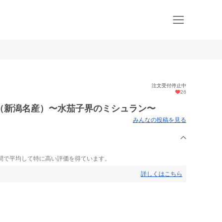
注文受付停止中
26
（新潟名産）〜水茄子界のミシュラン〜
みんなの投稿を見る
間で平均して特に高い評価を得ています。
詳しくはこちら