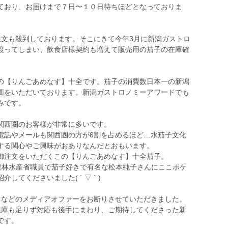
ており、お届けまで７日〜１０日待ちほどとなっておりま
注文も殺到しております。そこにきて今年3月に新潟ガストロ
渡ってしまい、飲食店様契約も増えて販売用の茄子の在庫確
の【りんごあめなす】十全です。茄子の消費数日本一の新潟
価をいただいております。新潟ガストロノミーアワードでも
みです。
関西圏のお客様が非常に多いです。
電話やメールも関西圏の方が6割を占めるほど…水茄子文化
する関心やご興味がおありなんだとおもいます。
御注文をいただくこの【りんごあめなす】十全茄子。
て農林水産省職員で茄子好きで有名な松本純子さんにここポケ
てくださいました( ´ ▽ ` )
オなどのメディアオファーをお断りさせていただきました。
在庫も足りず対応も後手にまわり、ご期待してくださった新
です。