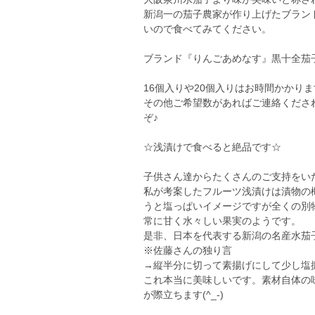
新潟一の茄子農家が作り上げたブラン
いので食べてみてください。
ブランド『りんごあめなす』黒十全
16個入りや20個入りはお時間かかり
その他ご希望数があればご連絡くださ
ぞ♪
☆浅漬けで食べると絶品です☆
子供さん達からたくさんのご支持をい
私が考案したフルーツ浅漬けは漬物の
うと塩っぱいイメージですが全くの別
常に甘く水々しい果実のようです。
是非、日本を代表する新潟の名産水茄
※佐藤さんの独り言
→縦半分に切って素揚げにして少し塩
これ本当に美味しいです。素材自体の味
が際立ちます(^_-)