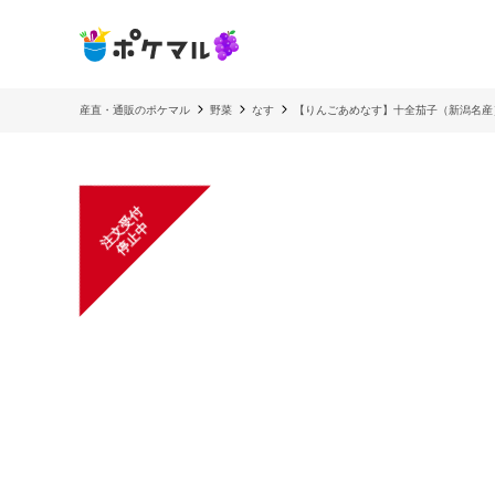
産直・通販のポケマル
野菜
なす
【りんごあめなす】十全茄子（新潟名産
注
文
受
付
停
止
中