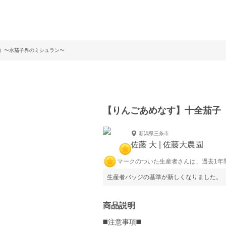
）〜水茄子界のミシュラン〜
【りんごあめなす】十全茄子
新潟県三条市
佐藤 大 | 佐藤大農園
マークのついた生産者さんは、過去1年
生産者バッジの基準が新しくなりました。
商品説明
◼️注意事項◼️