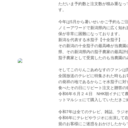
ただいま予約数と注文数が積み重なっ
す。
今年は5月から暑いせいかご予約もご
ノミーアワードで新潟県内に広く知れ
保が非常に困難になっております。
新潟を代表する水茄子【十全茄子】…
その新潟の十全茄子の最高峰が当農園
県、その新潟県内の茄子農家の最高評
茄子農家として受賞したのも当農園の
そしてこのりんごあめなすのファンは
全国放送のテレビに特集された時もお
の発祥の地であるからこそ水茄子に対
食べたその日にリピート注文と贈答の
令和6年６月２４日 NHK朝イチに
ットマルシェにて購入していただきご紹介し
令和7年は全てのテレビ、雑誌、ラジ
令和6年にテレビやラジオに出演して
規のお客様にご迷惑をおかけしたから