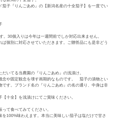
ド茄子『りんごあめ』の【新潟名産の十全茄子】を一度でい
茄子
ます。30個入りは今年は一週間前でしか対応出来ません。
れば個別に対応させていただきます。ご贈答品にも是非どう
ただいてる当農園の『りんごあめ』の浅漬け。
概念や固定観念を壊す画期的なものです。 茄子の漬物とい
物です。ブランド名の『りんごあめ』の名の通り、中身は非
子【十全】を浅漬けにてご賞味ください。
振って食べてみてください。
を100%味わえます。本当に美味しい茄子は塩だけで甘さ