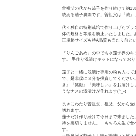
曽祖父の代から茄子を作り続けて約13
統ある茄子農園です。曽祖父は『誠』
代々独自の特別栽培で作り上げたブラ
体の規格と等級を廃止いたしました。
正規格サイズも特A品質も当たり前と
『りんごあめ』の中でも水茄子界のキ
す。 手作り浅漬けキッドになっております( 
茄子と一緒に浅漬け専用の粉も入って
で、是非僕に３分を投資してください
き』『笑顔』『美味しい』をお届けし
うなナスの浅漬けが作れます(^_-)
長きにわたり曽祖父、祖父、父から受
切れます。
茄子だけ作り続けて今日まで来ました
待を裏切りません。 もちろん生で食
す。
大阪泉州水茄子より味が美味いと称さ