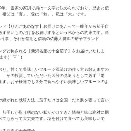
5年。 当家の家訓で男は一文字と決められており、歴史と伝
、祖父は『實』、父は『勉』、私は『大』です。
ンド【りんごあめなす】お届けにあたって一昨年から茄子自
必ず良いものだけをお届けするという私からの約束です。適
いう事、それが信用と信頼の佐藤大農園の茄子ブランド
ングと称される【新潟名産の十全茄子】をお届けいたしま
´ ▽ ` )
おり、甘くて美味しいフルーツ浅漬けの作り方も教えますの
。 その投資していただいた３分の見返りとして必ず『驚
ます。お子様達でも３分で食べやすい美味しいフルーツのよ
け継がれた栽培方法…茄子だけは全国一だと胸を張って言い
。茄子しか取り柄のない私がかけてきた情熱と味は絶対に期
べてもらって大丈夫です。塩を付けて食べても美味しいで
れる新潟の十全茄子。