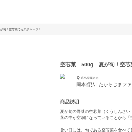
夏が旬！空芯菜で元気チャージ！
空芯菜 500g 夏が旬！空
広島県尾道市
岡本哲弘 | たからじまフ
商品説明
夏が旬の野菜の空芯菜（くうしんさい
茎の中が空洞になっていることから「
暑い日には、旬である空芯菜を食べて