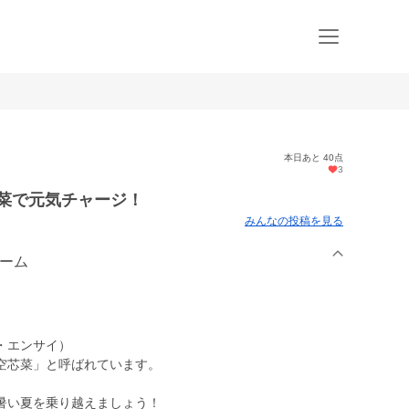
本日あと 40点
3
芯菜で元気チャージ！
みんなの投稿を見る
ァーム
・エンサイ）
空芯菜」と呼ばれています。
暑い夏を乗り越えましょう！