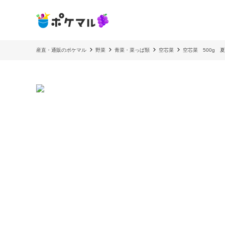
産直・通販のポケマル
野菜
青菜・菜っぱ類
空芯菜
空芯菜 500g 