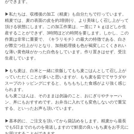
ができます。
▶私たちは、収穫後の加工（精麦）も自分たちで行っています。
精麦では、麦の表面の皮を約3割削り、より美味しく召し上がって
頂ける状態にします。この加工作業は、一度に７ｋｇほどしか生
産することができず、3時間ほどの時間を要します。しかし、この
作業は非常に重要で、《キラリモチ》の最大の特徴である、白さ
が際立つ仕上がりとなり、加熱処理後も色が褐変しにくくきれい
な薄い黄色味がかった白色をしています。作り置きはせず、受注
生産しています。
▶もち麦は、白米と一緒に炊飯してもち麦ごはんとして召し上が
っていただくことが多いと思いますが、もち麦を茹でてサラダや
スープのトッピングにすると、もちもちした食感がより強く感じ
られます。
もち麦ごはんは、そのままは勿論のこと、おにぎりやチャーハ
ン、丼にもおすすめです。お弁当に入れても変色しないので重宝
する、といったお声も頂いています。
▶基本的に、ご注文を頂いてから袋詰めをします。精麦から最長
でも5日までのものを発送しますので鮮度の良いもち麦をお手元に
お届けすることができます。