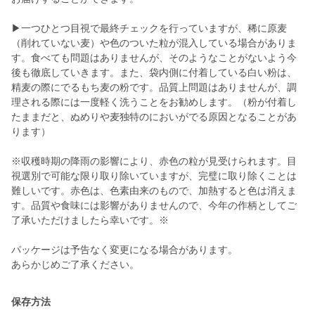
▶一つひとつ目視で最終チェックを行っていますが、稀に原麦
（削れていない麦）や色のついた粒が混入している場合がありま
す。食べても問題はありませんが、そのようなことがないよう今
後も徹底していきます。また、袋内側に付着している白い粉は、
精麦の際にでるもち麦の粉です。品質上問題はありませんが、調
理される際には一度軽く洗うことをお勧めします。（粉が付着し
たままだと、ぬめりや麦独特のにおいがでる原因となることがあ
ります）
※収穫時期の降雨の影響により、赤色の粒が見受けられます。目
視選別で可能な限り取り除いていますが、完璧に取り除くことは
難しいです。赤色は、色素由来のもので、加熱すると色は消えま
す。品質や食味には影響がありませんので、今年の作柄としてご
了承いただけましたら幸いです。※
パッケージは予告なく変更になる場合があります。
あらかじめご了承ください。
保存方法