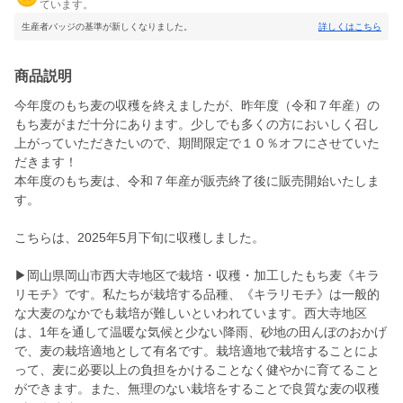
ています。
生産者バッジの基準が新しくなりました。
詳しくはこちら
商品説明
今年度のもち麦の収穫を終えましたが、昨年度（令和７年産）の
もち麦がまだ十分にあります。少しでも多くの方においしく召し
上がっていただきたいので、期間限定で１０％オフにさせていた
だきます！
本年度のもち麦は、令和７年産が販売終了後に販売開始いたしま
す。
こちらは、2025年5月下旬に収穫しました。
▶岡山県岡山市西大寺地区で栽培・収穫・加工したもち麦《キラ
リモチ》です。私たちが栽培する品種、《キラリモチ》は一般的
な大麦のなかでも栽培が難しいといわれています。西大寺地区
は、1年を通して温暖な気候と少ない降雨、砂地の田んぼのおかげ
で、麦の栽培適地として有名です。栽培適地で栽培することによ
って、麦に必要以上の負担をかけることなく健やかに育てること
ができます。また、無理のない栽培をすることで良質な麦の収穫