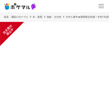
産直・通販のポケマル
米・穀類
雑穀・古代米
今年も豊作★期間限定特価＊令和7年産
注
文
受
付
停
止
中