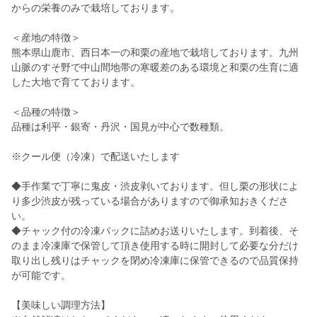
からの栄養のみで栽培しております。
＜産地の特徴＞
熊本県山鹿市、西日本一の和栗の産地で栽培しております。九州
山脈のすそ野で中山間地帯の寒暖差のある環境と和栗の生育に適
した大地で育てております。
＜品種の特徴＞
品種は利平・銀寄・丹沢・国見が中心で数種類。
※クール便（冷凍）で配送いたします
◆手作業で丁寧に鬼皮・渋皮剥いております。但し栗の形状によ
り多少渋皮が残っている場合がありますので御承知おきくださ
い。
◆チャック付の冷凍パックに詰めお送りいたします。到着後、そ
のまま冷凍庫で保管して頂き使用する時に開封して必要な分だけ
取り出し残りはチャックを閉め冷凍庫に保管できるので品質保持
が可能です。
【美味しい調理方法】