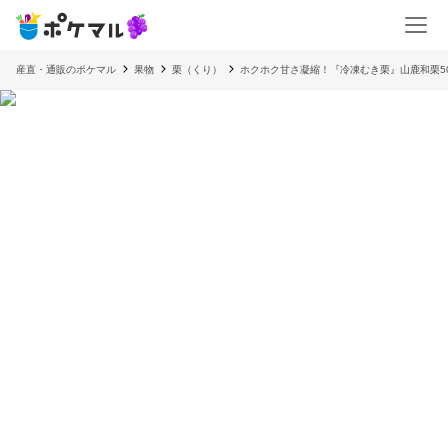
産直・通販のポケマル
果物
栗（くり）
ホクホク甘さ凝縮！『冷凍むき栗』山鹿和栗5