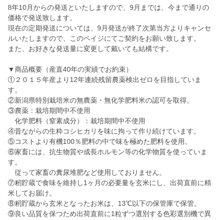
8年10月からの発送といたしますので、9月までは、今まで通りの
価格で発送致します。
現在の定期発送については、9月発送が終了次第当方よりキャンセ
ルいたしますので、このペイジにてご契約をお願い致します。
また、お好きな発送量に変更して戴いても結構です。
▼商品概要（産直40年の実績でお約束）
①２０１５年産より12年連続残留農薬検出ゼロを目指していま
す。
②新潟県特別栽培米の無農薬・無化学肥料米の認可を取得。
③農薬：栽培期間中不使用
化学肥料（窒素成分）：栽培期間中不使用
④昔ながらの生粋コシヒカリを味に拘って作り続けています。
⑤コストより有機100％肥料の中で味を極めた肥料を使用。
⑥家畜には、抗生物質や成長ホルモン等の化学物質を使っていま
す。
従って家畜の糞尿堆肥など使用しておりません。
⑦籾貯蔵で食味を維持し1ヶ月の必要量を玄米にし、出荷直前に精
米してお届け。
⑧籾貯蔵から玄米となったお米は、13℃以下の保管庫で保管。
⑨良い品質を保つため出荷直前に1粒ずつ選別する色彩選別機で異