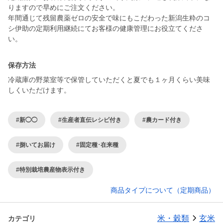
りますので早めにご注文ください。
年間通じて残留農薬ゼロの安全で味にもこだわった新潟生粋のコ
シ伊助の定期利用継続にてお客様の健康管理にお役立てくださ
い。
保存方法
冷蔵庫の野菜室等で保管していただくと夏でも１ヶ月くらい美味
しくいただけます。
#新◯◯
#生産者直伝レシピ付き
#農カード付き
#捌いてお届け
#固定種･在来種
#特別栽培農産物表示付き
商品タイプについて（定期商品）
米・穀類
玄米
カテゴリ