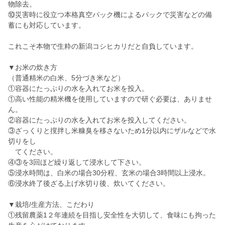
物除去。
⑩災害時に役立つ本格真空パック機によるパックで災害などの備
蓄にも対応しています。
これこそ本物で生粋の新潟コシヒカリだと自負しています。
▼お米の炊き方
（普通精米の白米、5分づき米など）
①容器にたっぷりの水を入れてお米を投入。
①高い性能の精米機を使用していますので研ぐ必要は、ありませ
ん。
②容器にたっぷりの水を入れてお米を投入してください。
③ざっくりと撹拌し米糠臭を移さないため1分以内にザルなどで水
切りをし
てください。
④③を3回ほど繰り返して浸水して下さい。
⑤浸水時間は、白米の場合30分程、玄米の場合3時間以上浸水。
⑥浸水終了後ざる上げ水切り後、炊いてください。
▼栽培/生産方法、こだわり
①残留農薬1２年連続を目指し安全性を大切して、食味にも拘った