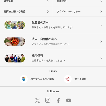
運営会社
利用規約
特商法に基づく表記
プライバシーポリシー
生産者の方へ
農家さん・漁師さんを募集しています!
法人・自治体の方へ
アライアンスのご相談はこちらから
採用情報
生産者と食べる人をつなぎたい
Links
ポケマルふるさと納税
食べる通信
Follow us