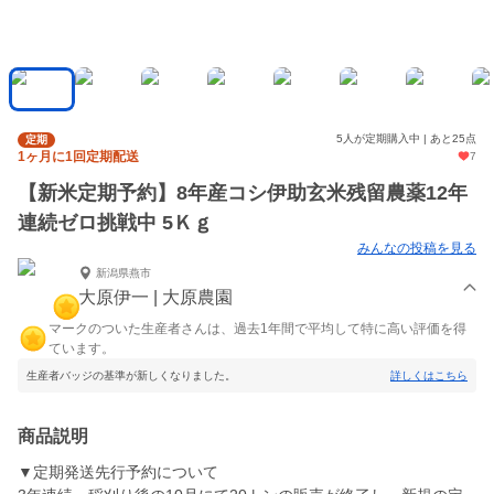
5人が定期購入中 | あと25点
定期
1ヶ月に1回定期配送
7
【新米定期予約】8年産コシ伊助玄米残留農薬12年
連続ゼロ挑戦中 5Ｋｇ
みんなの投稿を見る
新潟県燕市
大原伊一 | 大原農園
マークのついた生産者さんは、過去1年間で平均して特に高い評価を得
ています。
生産者バッジの基準が新しくなりました。
詳しくはこちら
商品説明
▼定期発送先行予約について