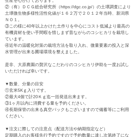
生産を心がけております。
②（有）ＤＣＧ総合研究所（https://dgc.co.jp/）の土壌調査により
土壌微生物多様性活性化値が１６２万で２０１２年当時、新潟県
ＮＯ１。
③この様に40年以上かけた土作りを中心にコスト低減より最高の
有機資材を使い手間暇を惜しまず昔ながらのコシヒカリを栽培し
ています。
④近年の温暖化対策の栽培方法を取り入れ、微量要素の投入と深
水管理が出来る圃場環境を整えました。
是非、大原農園の贅沢なこだわりのコシヒカリ伊助を一度お試し
いただければ幸いです。
▼数量、分量の目安
①玄米5Kｇ入りです。
②最大4個で計20Ｋｇ迄一括発送出来ます。
③1ヶ月以内に消費する量を予約ください。
④長期保管の出来る真空パックもございますので備蓄等にご利用
ください。
▼注文に際しての注意点（配送方法や納期指定など）
定期購入のお客様先行予約ですので予約数量に達し次第終了にな