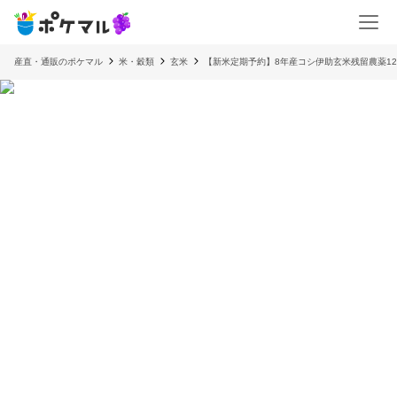
産直・通販のポケマル
米・穀類
玄米
【新米定期予約】8年産コシ伊助玄米残留農薬12