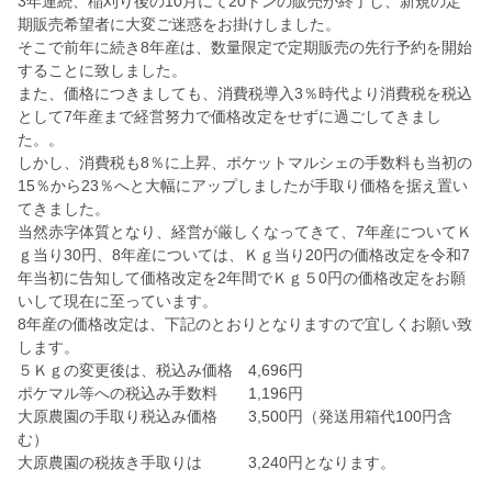
3年連続、稲刈り後の10月にて20トンの販売が終了し、新規の定
期販売希望者に大変ご迷惑をお掛けしました。
そこで前年に続き8年産は、数量限定で定期販売の先行予約を開始
することに致しました。
また、価格につきましても、消費税導入3％時代より消費税を税込
として7年産まで経営努力で価格改定をせずに過ごしてきまし
た。。
しかし、消費税も8％に上昇、ポケットマルシェの手数料も当初の
15％から23％へと大幅にアップしましたが手取り価格を据え置い
てきました。
当然赤字体質となり、経営が厳しくなってきて、7年産についてＫ
ｇ当り30円、8年産については、Ｋｇ当り20円の価格改定を令和7
年当初に告知して価格改定を2年間でＫｇ５0円の価格改定をお願
いして現在に至っています。
8年産の価格改定は、下記のとおりとなりますので宜しくお願い致
します。
５Ｋｇの変更後は、税込み価格 4,696円
ポケマル等への税込み手数料 1,196円
大原農園の手取り税込み価格 3,500円（発送用箱代100円含
む）
大原農園の税抜き手取りは 3,240円となります。