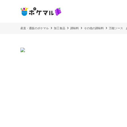
産直・通販のポケマル
加工食品
調味料
その他の調味料
万能ソース 