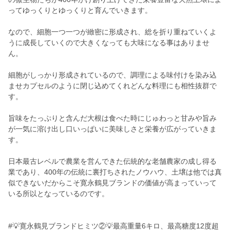
ってゆっくりとゆっくりと育んでいきます。
なので、細胞一つ一つが緻密に形成され、総を折り重ねていくよ
うに成長していくので大きくなっても大味になる事はありませ
ん。
細胞がしっかり形成されているので、調理による味付けを染み込
ませカプセルのように閉じ込めてくれどんな料理にも相性抜群で
す。
旨味をたっぷりと含んだ大根は食べた時にじゅわっと甘みや旨み
が一気に溶け出し口いっぱいに美味しさと栄養が広がっていきま
す。
日本最古レベルで農業を営んできた伝統的な老舗農家の成し得る
業であり、400年の伝統に裏打ちされたノウハウ、土壌は他では真
似できないだからこそ寛永鶴見ブランドの価値が高まっていって
いる所以となっているのです。
#💡寛永鶴見ブランドヒミツ②💡最高重量6キロ、最高糖度12度超