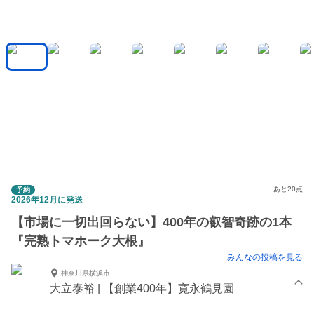
あと20点
予約
2026年12月に発送
【市場に一切出回らない】400年の叡智奇跡の1本
『完熟トマホーク大根』
みんなの投稿を見る
神奈川県横浜市
大立泰裕 | 【創業400年】寛永鶴見園