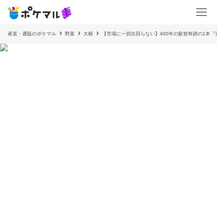
産直・通販のポケマル
野菜
大根
【市場に一切出回らない】400年の叡智奇跡の1本