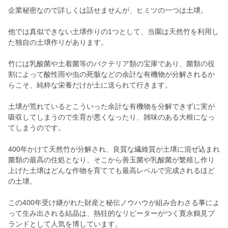
企業秘密なので詳しくは話せませんが、ヒミツの一つは土壌。
他では真似できない土壌作りの1つとして、当園は天然竹を利用し
た独自の土壌作りがあります。
竹には乳酸菌や土着菌等のバクテリア類の宝庫であり、菌類の役
割によって酸性雨や虫の死骸などの余計な有機物が分解されるか
らこそ、純粋な栄養だけが土に送られて行きます。
土壌が荒れているとこういった余計な有機物を分解できずに実が
吸収してしまうので生育が悪くなったり、雑味のある大根になっ
てしまうのです。
400年かけて天然竹が分解され、良質な繊維質が土壌に混ぜ込まれ
菌類の最高の住処となり、そこから善玉菌や乳酸菌が繁殖し作り
上げた土壌はどんな作物を育てても最高レベルで完成されるほど
の土壌。
この400年受け継がれた財産と秘伝ノウハウが組み合わさる事によ
って生み出される結晶は、熱狂的なリピーターがつく寛永鶴見ブ
ランドとして人気を博しています。