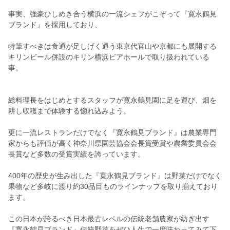
事実、強豪ひしめき合う横浜の一流シェフがこぞって『寛永鶴見
ブランド』を採用しており、
特筆すべきは食通が足しげく通う東京代官山や京都にも展開する
キリンビール併設のキリン横浜ビアホールで取り扱われている
事。
総料理長をはじめとするスタッフが寛永鶴見園に足を運び、畑を
耕し収穫まで体験する惚れ込みよう。
更に一流レストランだけでなく『寛永鶴見ブランド』は農業専門
家からも評価が高く神奈川県園芸協会会長賞受賞や農業委員会会
長賞など多数の受賞実績を誇っています。
400年の歴史が生み出した『寛永鶴見ブランド』は野菜だけでなく
果物など多岐に渡り約30品目ものラインナップを取り揃えており
ます。
この日本が誇るべき日本最古レベルの伝統老舗農家が紡ぎ出す
『寛永鶴見ブランド』伝統野菜をぜひ人生で一度味わってみて下