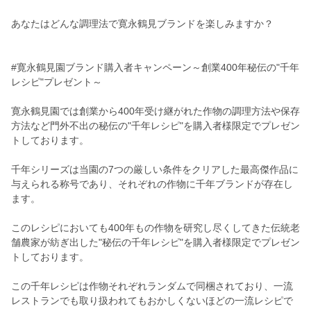
あなたはどんな調理法で寛永鶴見ブランドを楽しみますか？
#寛永鶴見園ブランド購入者キャンペーン～創業400年秘伝の"千年
レシピ"プレゼント～
寛永鶴見園では創業から400年受け継がれた作物の調理方法や保存
方法など門外不出の秘伝の"千年レシピ"を購入者様限定でプレゼン
トしております。
千年シリーズは当園の7つの厳しい条件をクリアした最高傑作品に
与えられる称号であり、それぞれの作物に千年ブランドが存在し
ます。
このレシピにおいても400年もの作物を研究し尽くしてきた伝統老
舗農家が紡ぎ出した"秘伝の千年レシピ"を購入者様限定でプレゼン
トしております。
この千年レシピは作物それぞれランダムで同梱されており、一流
レストランでも取り扱われてもおかしくないほどの一流レシピで