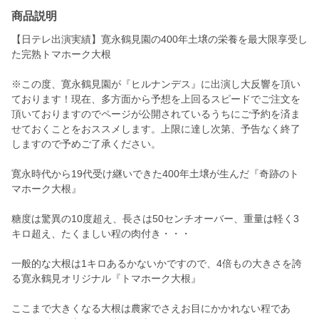
商品説明
【日テレ出演実績】寛永鶴見園の400年土壌の栄養を最大限享受し
た完熟トマホーク大根
※この度、寛永鶴見園が『ヒルナンデス』に出演し大反響を頂い
ております！現在、多方面から予想を上回るスピードでご注文を
頂いておりますのでページが公開されているうちにご予約を済ま
せておくことをおススメします。上限に達し次第、予告なく終了
しますので予めご了承ください。
寛永時代から19代受け継いできた400年土壌が生んだ『奇跡のト
マホーク大根』
糖度は驚異の10度超え、長さは50センチオーバー、重量は軽く3
キロ超え、たくましい程の肉付き・・・
一般的な大根は1キロあるかないかですので、4倍もの大きさを誇
る寛永鶴見オリジナル『トマホーク大根』
ここまで大きくなる大根は農家でさえお目にかかれない程であ