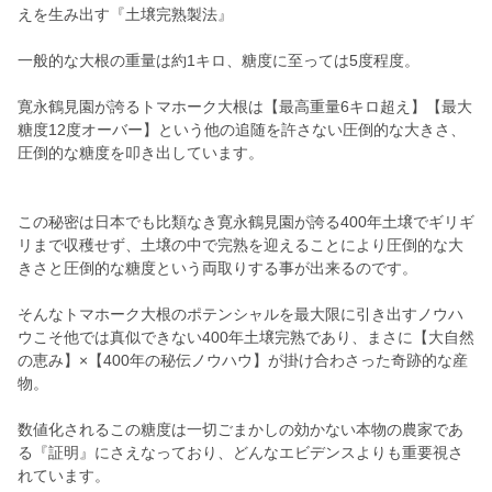
えを生み出す『土壌完熟製法』
一般的な大根の重量は約1キロ、糖度に至っては5度程度。
寛永鶴見園が誇るトマホーク大根は【最高重量6キロ超え】【最大
糖度12度オーバー】という他の追随を許さない圧倒的な大きさ、
圧倒的な糖度を叩き出しています。
この秘密は日本でも比類なき寛永鶴見園が誇る400年土壌でギリギ
リまで収穫せず、土壌の中で完熟を迎えることにより圧倒的な大
きさと圧倒的な糖度という両取りする事が出来るのです。
そんなトマホーク大根のポテンシャルを最大限に引き出すノウハ
ウこそ他では真似できない400年土壌完熟であり、まさに【大自然
の恵み】×【400年の秘伝ノウハウ】が掛け合わさった奇跡的な産
物。
数値化されるこの糖度は一切ごまかしの効かない本物の農家であ
る『証明』にさえなっており、どんなエビデンスよりも重要視さ
れています。