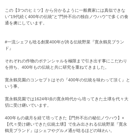
この【3つのヒミツ】から分かるように一般農家には真似できな
い"19代続く400年の伝統"と"門外不出の独自ノウハウ"で多くの食
通を虜にしています。
#一流シェフも唸る創業400年が誇る伝統野菜『寛永鶴見ブラン
ド』
それぞれの作物のポテンシャルを極限まで引き出す事にこだわり
を持ち、400年もの伝統と共に研究を重ねてきました。
寛永鶴見園のコンセプトはその『400年の伝統を味わって頂く』と
いう事。
寛永鶴見園では1624年頃の寛永時代から培ってきた土壌を代々大
切に受け継いでいます。
400年もの歳月を経て培ってきた【門外不出の秘伝ノウハウ】×
【代々受け継いできた伝統土壌】で生み出される伝統野菜『寛永
鶴見ブランド』はシェフやグルメ通が唸るほどの味わい。