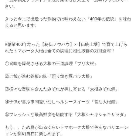
さい。
きっと今まで出逢った作物では味わえない『400年の伝統』を味わ
えると思います。
#創業400年培った【秘伝ノウハウ】×【伝統土壌】で育て上げら
れたトマホーク大根は全ての調理に相性抜群の万能食材！
①旨味を爆発させる大根の王道調理『ブリ大根』
②ご飯が進む鉄板の味『照り焼き豚バラ大根』
③様々な旨味を含んだみぞれが押し寄せる『大根みぞれ鍋』
④子供が喜ぶ事間違いなしヘルシースイーツ『醤油大根餅』
⑤フレッシュな最高鮮度を堪能する『大根シャキシャキサラダ』
もう、、ため息が出るくらいトマホーク大根で色んなバリエーシ
ョンが変幻自在に楽しめます。