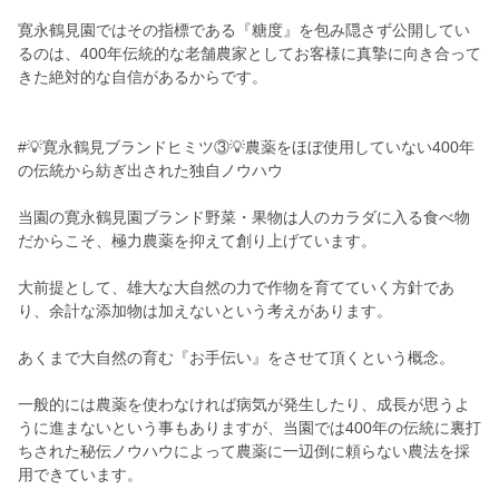
寛永鶴見園ではその指標である『糖度』を包み隠さず公開してい
るのは、400年伝統的な老舗農家としてお客様に真摯に向き合って
きた絶対的な自信があるからです。
#💡寛永鶴見ブランドヒミツ③💡農薬をほぼ使用していない400年
の伝統から紡ぎ出された独自ノウハウ
当園の寛永鶴見園ブランド野菜・果物は人のカラダに入る食べ物
だからこそ、極力農薬を抑えて創り上げています。
大前提として、雄大な大自然の力で作物を育てていく方針であ
り、余計な添加物は加えないという考えがあります。
あくまで大自然の育む『お手伝い』をさせて頂くという概念。
一般的には農薬を使わなければ病気が発生したり、成長が思うよ
うに進まないという事もありますが、当園では400年の伝統に裏打
ちされた秘伝ノウハウによって農薬に一辺倒に頼らない農法を採
用できています。