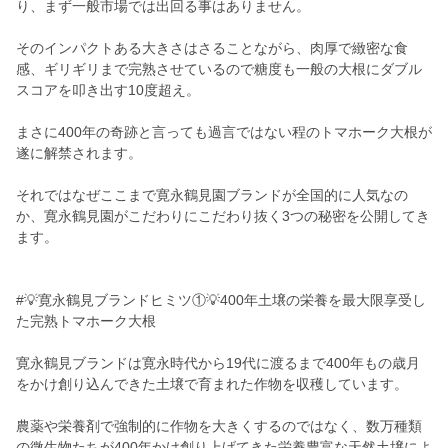
り、まず一般市場では出回る事はありません。
そのインパクトある大きさはさることながら、肉厚で緻密な食
感、ギリギリまで完熟させているので糖度も一般の大根にダブル
スコアを叩き出す10度超え。
まさに400年の奇跡と言っても過言ではない程のトマホーク大根が
遂に解禁されます。
それではなぜここまで寛永鶴見園ブランドが全国的に人気なの
か、寛永鶴見園がこだわりにこだわり抜く3つの秘密を公開してき
ます。
#💡寛永鶴見ブランドヒミツ①💡400年土壌の栄養を最大限享受し
た完熟トマホーク大根
寛永鶴見ブランドは寛永時代から19代に渡るまで400年もの歳月
をかけ創り込んできた土壌で育まれた作物を収穫しています。
農薬や栄養剤で強制的に作物を大きくするのではなく、数万種類
の微生物たちが400年かけ創り上げてきた栄養豊富な天然土壌によ