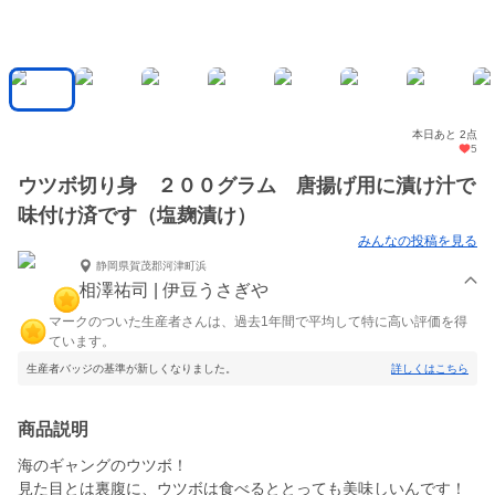
本日あと 2点
5
ウツボ切り身 ２００グラム 唐揚げ用に漬け汁で
味付け済です（塩麹漬け）
みんなの投稿を見る
静岡県賀茂郡河津町浜
相澤祐司 | 伊豆うさぎや
マークのついた生産者さんは、過去1年間で平均して特に高い評価を得
ています。
生産者バッジの基準が新しくなりました。
詳しくはこちら
商品説明
海のギャングのウツボ！
見た目とは裏腹に、ウツボは食べるととっても美味しいんです！