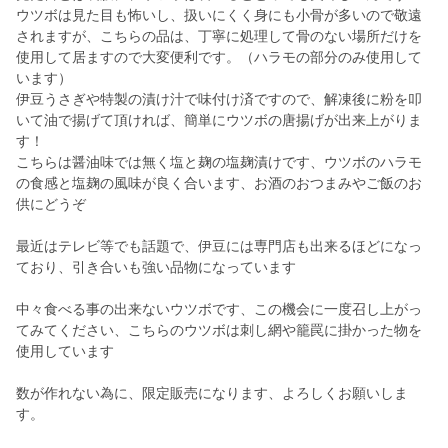
ウツボは見た目も怖いし、扱いにくく身にも小骨が多いので敬遠
されますが、こちらの品は、丁寧に処理して骨のない場所だけを
使用して居ますので大変便利です。（ハラモの部分のみ使用して
います）
伊豆うさぎや特製の漬け汁で味付け済ですので、解凍後に粉を叩
いて油で揚げて頂ければ、簡単にウツボの唐揚げが出来上がりま
す！
こちらは醤油味では無く塩と麹の塩麹漬けです、ウツボのハラモ
の食感と塩麹の風味が良く合います、お酒のおつまみやご飯のお
供にどうぞ
最近はテレビ等でも話題で、伊豆には専門店も出来るほどになっ
ており、引き合いも強い品物になっています
中々食べる事の出来ないウツボです、この機会に一度召し上がっ
てみてください、こちらのウツボは刺し網や籠罠に掛かった物を
使用しています
数が作れない為に、限定販売になります、よろしくお願いしま
す。