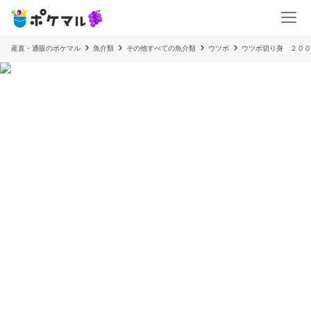
産直・通販のポケマル
魚介類
その他すべての魚介類
ウツボ
ウツボ切り身 ２００