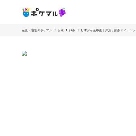
産直・通販のポケマル
お茶
緑茶
しずおか金谷茶｜深蒸し煎茶ティーバッグ