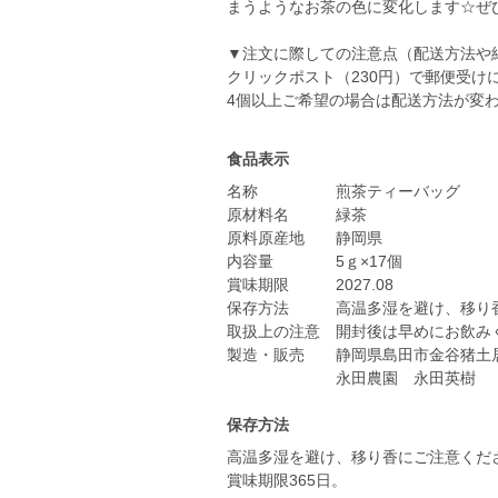
まうようなお茶の色に変化します☆ぜ
▼注文に際しての注意点（配送方法や
クリックポスト（230円）で郵便受け
4個以上ご希望の場合は配送方法が変
食品表示
名称 煎茶ティーバッグ
原材料名 緑茶
原料原産地 静岡県
内容量 5ｇ×17個
賞味期限 2027.08
保存方法 高温多湿を避け、移り香
取扱上の注意 開封後は早めにお飲み
製造・販売 静岡県島田市金谷猪土居3
永田農園 永田英樹
保存方法
高温多湿を避け、移り香にご注意くだ
賞味期限365日。