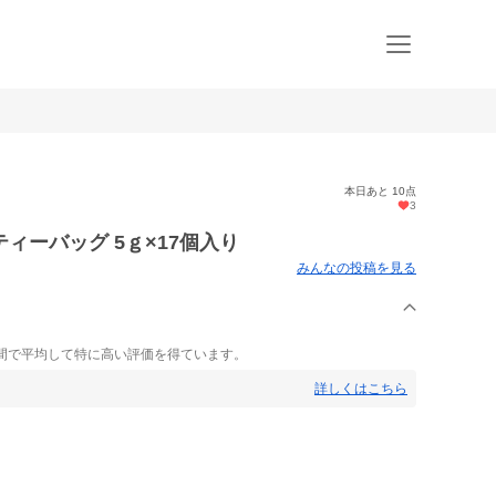
本日あと 10点
3
ィーバッグ 5ｇ×17個入り
みんなの投稿を見る
間で平均して特に高い評価を得ています。
詳しくはこちら