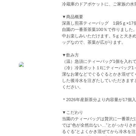
冷蔵庫のドアポケットに、ご家族の水
▼商品概要
深蒸し煎茶ティーバッグ 1袋5ｇ×17
自園の一番茶茶葉100％で作りまし
中お楽しみいただけます。5ｇと大き
ッグなので、茶葉が広がります。
▼飲み方
（温）急須にティーバッグ1個を入れ
（冷）冷茶ポット１ℓにティーバッグ1
潔なお箸などでぐるぐるとかき混ぜて
した後冷水を注ぎたしていただきます
ください。
＊2026年産新茶分より内容量が17個
▼こだわり
当園のティーバッグは贅沢に一番茶だ
では“色が全然出ない…”とがっかりさ
るぐる”とよくかき混ぜてから冷水を