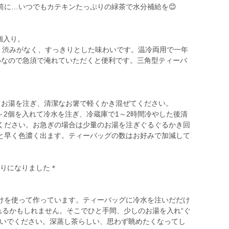
筒に…いつでもカテキンたっぷりの緑茶で水分補給を😊
個入り。
た。渋みがなく、すっきりとした味わいです。温冷両用で一年
めなので急須で淹れていただくと便利です。三角型ティーバ
てお湯を注ぎ、清潔なお箸で軽くかき混ぜてください。
～2個を入れて冷水を注ぎ、冷蔵庫で1～2時間冷やした後清
ください。お急ぎの場合は少量のお湯を注ぎぐるぐるかき回
と早く色濃く出ます。ティーバッグの数はお好みで加減して
入りになりました＊
けを使って作っています。ティーバッグに冷水を注いだだけ
れるかもしれません。そこでひと手間、少しのお湯を入れ“ぐ
注いでください。深蒸し茶らしい、思わず眺めたくなってし