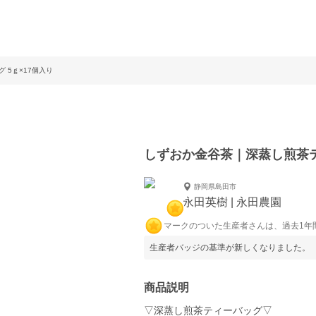
 5ｇ×17個入り
しずおか金谷茶｜深蒸し煎茶テ
静岡県島田市
永田英樹 | 永田農園
マークのついた生産者さんは、過去1年
生産者バッジの基準が新しくなりました。
商品説明
▽深蒸し煎茶ティーバッグ▽