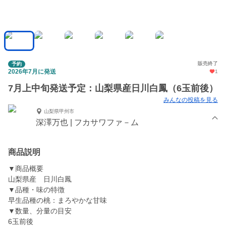
販売終了
予約
2026年7月に発送
1
7月上中旬発送予定：山梨県産日川白鳳（6玉前後）
みんなの投稿を見る
山梨県甲州市
深澤万也 | フカサワファ－ム
商品説明
▼商品概要
山梨県産 日川白鳳
▼品種・味の特徴
早生品種の桃：まろやかな甘味
▼数量、分量の目安
6玉前後