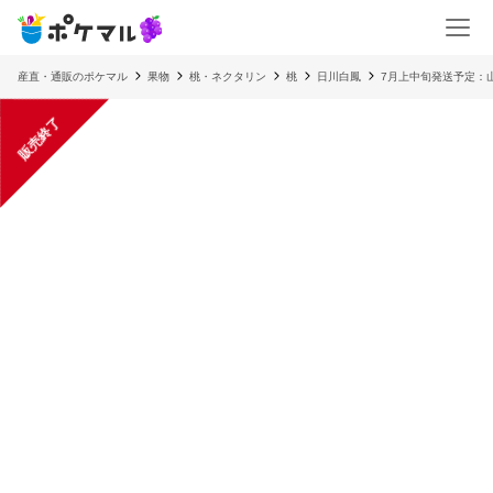
産直・通販のポケマル
果物
桃・ネクタリン
桃
日川白鳳
7月上中旬発送予定：
販売終了