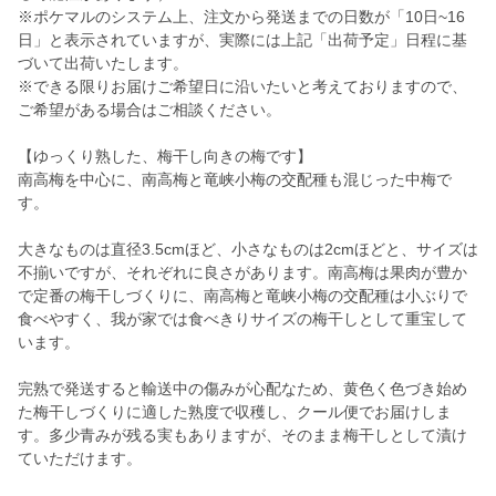
※ポケマルのシステム上、注文から発送までの日数が「10日~16
日」と表示されていますが、実際には上記「出荷予定」日程に基
づいて出荷いたします。
※できる限りお届けご希望日に沿いたいと考えておりますので、
ご希望がある場合はご相談ください。
【ゆっくり熟した、梅干し向きの梅です】
南高梅を中心に、南高梅と竜峡小梅の交配種も混じった中梅で
す。
大きなものは直径3.5cmほど、小さなものは2cmほどと、サイズは
不揃いですが、それぞれに良さがあります。南高梅は果肉が豊か
で定番の梅干しづくりに、南高梅と竜峡小梅の交配種は小ぶりで
食べやすく、我が家では食べきりサイズの梅干しとして重宝して
います。
完熟で発送すると輸送中の傷みが心配なため、黄色く色づき始め
た梅干しづくりに適した熟度で収穫し、クール便でお届けしま
す。多少青みが残る実もありますが、そのまま梅干しとして漬け
ていただけます。