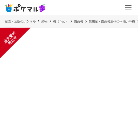
産直・通販のポケマル
果物
梅（うめ）
南高梅
信州産・南高梅主体の不揃い中梅（
注
文
受
付
停
止
中