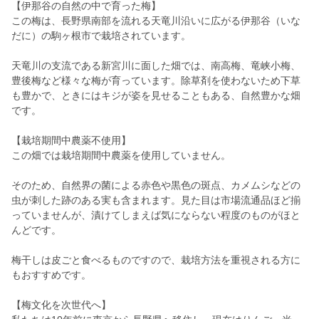
【伊那谷の自然の中で育った梅】
この梅は、長野県南部を流れる天竜川沿いに広がる伊那谷（いな
だに）の駒ヶ根市で栽培されています。
天竜川の支流である新宮川に面した畑では、南高梅、竜峡小梅、
豊後梅など様々な梅が育っています。除草剤を使わないため下草
も豊かで、ときにはキジが姿を見せることもある、自然豊かな畑
です。
【栽培期間中農薬不使用】
この畑では栽培期間中農薬を使用していません。
そのため、自然界の菌による赤色や黒色の斑点、カメムシなどの
虫が刺した跡のある実も含まれます。見た目は市場流通品ほど揃
っていませんが、漬けてしまえば気にならない程度のものがほと
んどです。
梅干しは皮ごと食べるものですので、栽培方法を重視される方に
もおすすめです。
【梅文化を次世代へ】