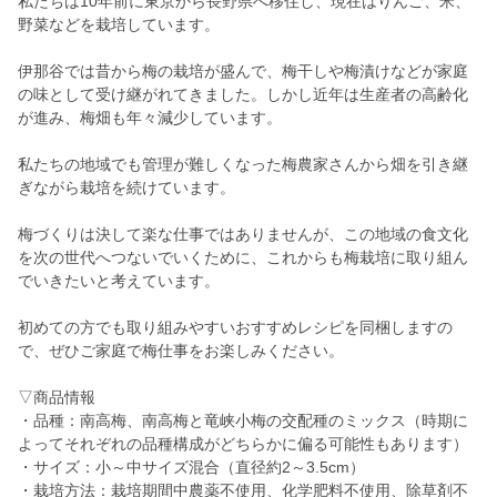
私たちは10年前に東京から長野県へ移住し、現在はりんご、米、
野菜などを栽培しています。
伊那谷では昔から梅の栽培が盛んで、梅干しや梅漬けなどが家庭
の味として受け継がれてきました。しかし近年は生産者の高齢化
が進み、梅畑も年々減少しています。
私たちの地域でも管理が難しくなった梅農家さんから畑を引き継
ぎながら栽培を続けています。
梅づくりは決して楽な仕事ではありませんが、この地域の食文化
を次の世代へつないでいくために、これからも梅栽培に取り組ん
でいきたいと考えています。
初めての方でも取り組みやすいおすすめレシピを同梱しますの
で、ぜひご家庭で梅仕事をお楽しみください。
▽商品情報
・品種：南高梅、南高梅と竜峡小梅の交配種のミックス（時期に
よってそれぞれの品種構成がどちらかに偏る可能性もあります）
・サイズ：小～中サイズ混合（直径約2～3.5cm）
・栽培方法：栽培期間中農薬不使用、化学肥料不使用、除草剤不