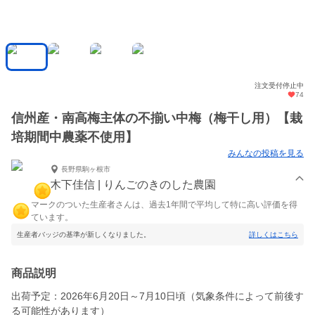
注文受付停止中
74
信州産・南高梅主体の不揃い中梅（梅干し用）【栽
培期間中農薬不使用】
みんなの投稿を見る
長野県駒ヶ根市
木下佳信 | りんごのきのした農園
マークのついた生産者さんは、過去1年間で平均して特に高い評価を得
ています。
生産者バッジの基準が新しくなりました。
詳しくはこちら
商品説明
出荷予定：2026年6月20日～7月10日頃（気象条件によって前後す
る可能性があります）