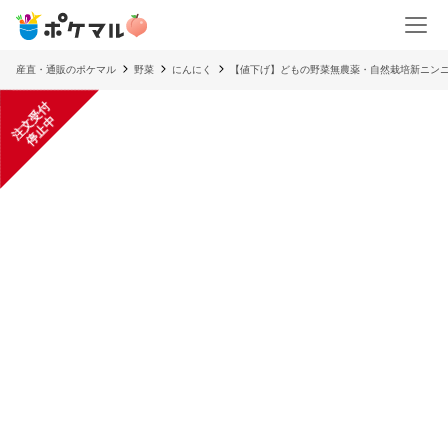
産直・通販のポケマル
野菜
にんにく
【値下げ】どもの野菜無農薬・自然栽培新ニンニク
注
文
受
付
停
止
中