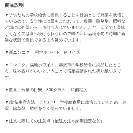
商品説明
▼子供たちの学校給食に提供することを目的として野菜を栽培し
ているので、安全性には最もこだわって、農薬、除草剤、肥料な
ど畑には外部から一切何も入れていません。ただ、安全でも美味
しくなくては食べ続けられないので味のいい品種を旬の時期に新
鮮な状態で提供できるよう努めています。
▼新ニンニク 福地ホワイト Mサイズ
▼ニンニク。福地ホワイト。藤沢市の学校給食に納品したとこ
ろ、味や香りがいいということで増産要請された折り紙つきで
す。
▼数量、分量の目安 500グラム 12個程度
▼栽培/生産方法、こだわリ 学校給食用に栽培しているため、農
薬、除草剤、肥料を全く使っていません。
▼注文に際しての注意点（配送方法や納期指定など）