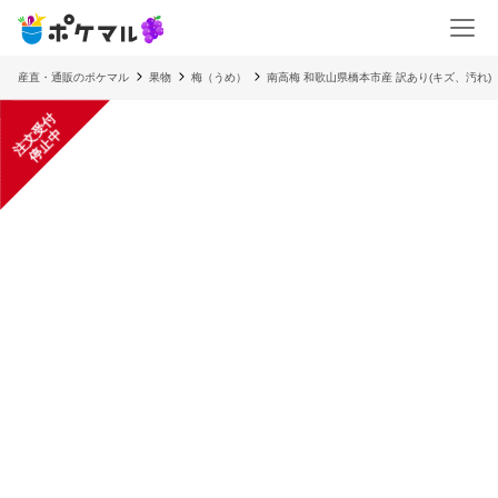
産直・通販のポケマル
果物
梅（うめ）
南高梅 和歌山県橋本市産 訳あり(キズ、汚れ)
注
文
受
付
停
止
中