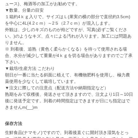
ュース)、梅酒等の加工がお勧めです。
▼数量、分量の目安
１箱約4ｋｇ入りで、サイズはＬ(果実の横の部分で直径約3.5cm)
を中心に4L(4.2ｃｍ）～2Ｓ（2.7ｃｍ）が混入します。
外観は、少しのキズのものが殆どですが、写真(必ずご覧くださ
い。)のようなキズ、点々による汚れが入ります。加工には問題あ
りません。
※ 到着後、追熟（黄色く柔らかくなる）を待って使用される場
合、水分が減少して重量が4ｋｇを切る場合がありますのでご了承
下さい。
▼栽培/生産方法 こだわり
朝日が一番に当たる斜面に植えて、有機物肥料を使用し、極力農
薬使用を少なくして栽培しています。
▼注文に際しての注意点（配送方法や納期指定など）
熟期をみて収穫後、発送させて頂きますので、注文より1日～10日
後に発送予定です。到着の時間指定はできますが日にち指定はで
保存方法
生鮮食品(ナマモノ)ですので、到着後直ぐに開封頂き湿気をとっ