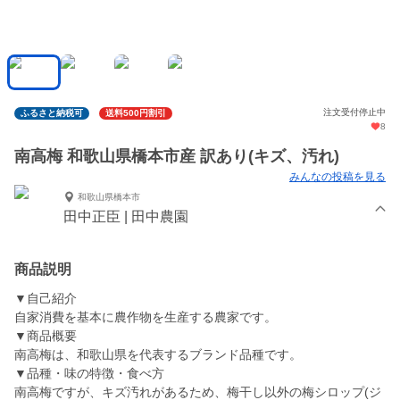
注文受付停止中
ふるさと納税可
送料500円割引
8
南高梅 和歌山県橋本市産 訳あり(キズ、汚れ)
みんなの投稿を見る
和歌山県橋本市
田中正臣 | 田中農園
商品説明
▼自己紹介
自家消費を基本に農作物を生産する農家です。
▼商品概要
南高梅は、和歌山県を代表するブランド品種です。
▼品種・味の特徴・食べ方
南高梅ですが、キズ汚れがあるため、梅干し以外の梅シロップ(ジ