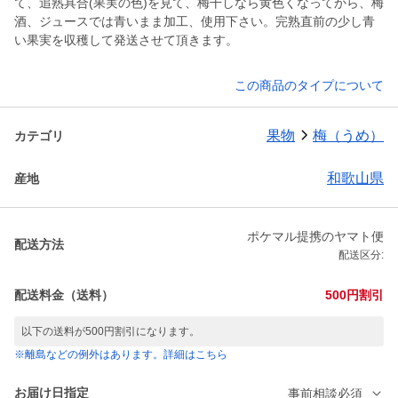
て、追熟具合(果実の色)を見て、梅干しなら黄色くなってから、梅
酒、ジュースでは青いまま加工、使用下さい。完熟直前の少し青
い果実を収穫して発送させて頂きます。
この商品のタイプについて
果物
梅（うめ）
カテゴリ
和歌山県
産地
ポケマル提携のヤマト便
配送方法
配送区分:
配送料金（送料）
500円割引
以下の送料が500円割引になります。
※離島などの例外はあります。詳細はこちら
お届け日指定
事前相談必須