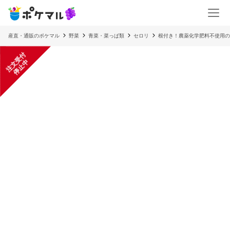
産直・通販のポケマル
野菜
青菜・菜っぱ類
セロリ
根付き！農薬化学肥料不使用の
注
文
受
付
停
止
中