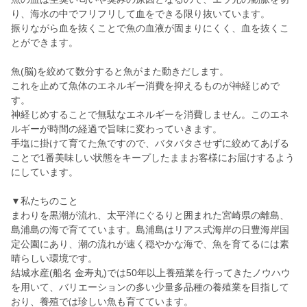
り、海水の中でフリフリして血をできる限り抜いています。
振りながら血を抜くことで魚の血液が固まりにくく、血を抜くこ
とができます。
魚(脳)を絞めて数分すると魚がまた動きだします。
これを止めて魚体のエネルギー消費を抑えるものが神経じめで
す。
神経じめすることで無駄なエネルギーを消費しません。このエネ
ルギーが時間の経過で旨味に変わっていきます。
手塩に掛けて育てた魚ですので、バタバタさせずに絞めてあげる
ことで1番美味しい状態をキープしたままお客様にお届けするよう
にしています。
▼私たちのこと
まわりを黒潮が流れ、太平洋にぐるりと囲まれた宮崎県の離島、
島浦島の海で育てています。島浦島はリアス式海岸の日豊海岸国
定公園にあり、潮の流れが速く穏やかな海で、魚を育てるには素
晴らしい環境です。
結城水産(船名 金寿丸)では50年以上養殖業を行ってきたノウハウ
を用いて、バリエーションの多い少量多品種の養殖業を目指して
おり、養殖では珍しい魚も育てています。