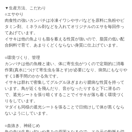
▼生産方法、こだわり
○エサやり
肉食性の強いカンパチは冷凍イワシやサバなどを原料に魚粉やビ
タミン剤、ミネラル剤などを入れてオリジナルのエサを毎回作っ
てあげています。
イサキは他の魚よりも脂を蓄える性質が強いので、脂質の低い配
合飼料で育て、あまりくどくならない身質に仕上げています。
○環境づくり、管理
カンパチは他の魚種と違い、体に寄生虫がつくので定期的に消毒
作業(真水につけて寄生虫を落とす)が必要になり、病気にもなりや
すく1番手間のかかる魚です。
イサキは群れで密集してグルグル泳ぎまわり臆病な性質を持って
います。鳥が近くを飛んだり、音がなったりすると下に潜るの
で、遮光シートを張り暗くすることでイサキが落ち着く環境づく
りをしています。
マダイも同様の遮光シートを張ることで日焼けして体が黒くなら
ないようにしています。
○血抜き、神経じめ
魚の血は生臭い匂いや臭みの原因となるので、エラ元の動脈を切