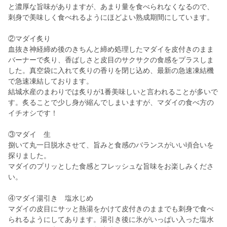
と濃厚な旨味がありますが、あまり量を食べられなくなるので、
刺身で美味しく食べれるようにほどよい熟成期間にしています。
②マダイ炙り
血抜き神経締め後のきちんと締め処理したマダイを皮付きのまま
バーナーで炙り、香ばしさと皮目のサクサクの食感をプラスしま
した。真空袋に入れて炙りの香りを閉じ込め、最新の急速凍結機
で急速凍結しております。
結城水産のまわりでは炙りが1番美味しいと言われることが多いで
す。炙ることで少し身が縮んでしまいますが、マダイの食べ方の
イチオシです！
③マダイ 生
捌いて丸一日脱水させて、旨みと食感のバランスがいい頃合いを
探りました。
マダイのプリッとした食感とフレッシュな旨味をお楽しみくださ
い。
④マダイ湯引き 塩水じめ
マダイの皮目にサッと熱湯をかけて皮付きのままでも刺身で食べ
られるようにしてあります。湯引き後に氷がいっぱい入った塩水