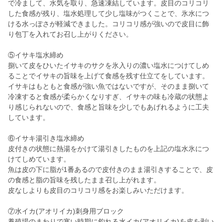
で冷まして、水気を取り、急速凍結しています。皮目のコリコリ
した食感が残り、塩水処理して少し塩味がつくことで、氷水につ
ける水っぽさが軽減できました。コリコリ感が強いので皮目に飾
り包丁を入れてお召し上がりください。
⑤イサキ塩水締め
捌いて皮をひいたイサキのサクを氷入りの濃い塩水につけてしめ
ることでイサキの旨味を上げて食感を残す仕立てをしています。
イサキはもともと食感が強い魚ではないですが、そのまま捌いて
冷凍すると食感が柔らかくなりすぎ、イサキの味も冷蔵の状態よ
り感じられないので、食感と旨味を少しでもあげれるように工夫
しています。
⑥イサキ湯引き塩水締め
皮付きの状態に熱湯をかけて湯引きしたものを上記の塩水氷につ
けてしめています。
魚は皮の下に脂が1番あるので皮付きのまま湯引きすることで、皮
の食感と脂の旨味を残したまま召し上がれます。
皮なしよりも皮目のコリコリ感をお楽しみいただけます。
⑦水イカ(アオリイカ)刺身用ブロック
養殖場のまわりで寒い時期に釣れる水イカ(アオリイカ)を皮を剥い