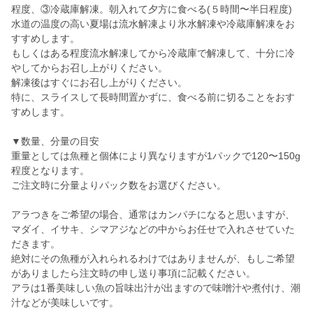
程度、③冷蔵庫解凍。朝入れて夕方に食べる(５時間〜半日程度)
水道の温度の高い夏場は流水解凍より氷水解凍や冷蔵庫解凍をお
すすめします。
もしくはある程度流水解凍してから冷蔵庫で解凍して、十分に冷
やしてからお召し上がりください。
解凍後はすぐにお召し上がりください。
特に、スライスして長時間置かずに、食べる前に切ることをおす
すめします。
▼数量、分量の目安
重量としては魚種と個体により異なりますが1パックで120〜150g
程度となります。
ご注文時に分量よりパック数をお選びください。
アラつきをご希望の場合、通常はカンパチになると思いますが、
マダイ、イサキ、シマアジなどの中からお任せで入れさせていた
だきます。
絶対にその魚種が入れられるわけではありませんが、もしご希望
がありましたら注文時の申し送り事項に記載ください。
アラは1番美味しい魚の旨味出汁が出ますので味噌汁や煮付け、潮
汁などが美味しいです。