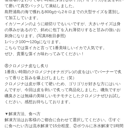
て磨いて真空パックして凍結しました。
島野浦島の海で獲れる800gから2キロまでの大型サイズを選別し
て加工しています。
イカソーメンのように細切りでもいいですが、大きいサイズは身
の厚みがあるので、斜めに包丁を入れ薄切りすると甘みの強いお
刺身になります。(写真8枚目参照)
1パック100〜120gになります。
こちらでは藻イカと言って1番美味しいイカで人気です。
ぜひ、貴重な藻イカ味わってみてください！
⑧クロメジナ皮なし炙り
1番良い時期のクロメジナ(オナガグレ)の皮をはいでバーナーで炙
って香りと旨みを爆上げしました（笑）
クロメジナは皮が厚くて硬いため、ゴリゴリが好きな方にはいい
んですが、今回は皮を剥いで炙って商品化しました。磯魚ですが
磯臭さとは無縁の美味しいモチモチとしたクロメジナぜひお試し
ください。感想お待ちしております。
▼解凍方法、食べ方
解凍方法はお客様のご都合に合わせて選択してください。①すぐ
に食べたい方は流水解凍で15分程度、②ボウルに氷水解凍で1時間