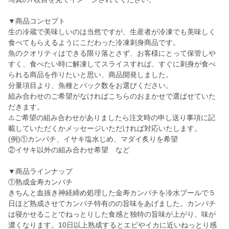
▼商品コンセプト
生の冷蔵で美味しいのは当然ですが、生産者が冷凍でも美味しく
食べてもらえるようにこだわった冷凍刺身商品です。
魚のクオリティはできる限り落とさず、お客様にとって保管しや
すく、食べたい時に解凍してスライスすれば、すぐに刺身が食べ
られる商品を作りたいと思い、商品開発しました。
分量項目より、魚種とパック数をお選びください。
組み合わせのご希望がなければこちらのおまかせで選ばせていた
だきます。
⚠️ご希望の組み合わせがありましたら注文時の申し送り事項に記
載していただくかメッセージいただければ対応いたします。
(例)①カンパチ、イサキ塩水じめ、マダイ炙りを希望
②イサキ以外の組み合わせ希望 など
▼商品ラインナップ
①熟成金寿カンパチ
きちんと血抜き神経締め処理した金寿カンパチを冷水プールで５
日ほど熟成させてカンパチ特有のの旨味をあげました。カンパチ
は寝かせることでねっとりした食感と独特の旨味が上がり、味が
濃くなります。10日以上熟成するとエビやイカに近いねっとり感