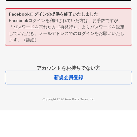
Facebookログインの提供を終了いたしました
Facebookログインを利用されていた方は、お手数ですが、
「
パスワードを忘れた方（再発行）
」よりパスワードを設定
していただき、メールアドレスでのログインをお願いいたし
ます。（
詳細
）
アカウントをお持ちでない方
新規会員登録
Copyright 2026 Ame Kaze Taiyo, Inc.