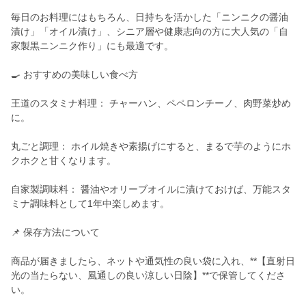
毎日のお料理にはもちろん、日持ちを活かした「ニンニクの醤油
漬け」「オイル漬け」、シニア層や健康志向の方に大人気の「自
家製黒ニンニク作り」にも最適です。
🍳 おすすめの美味しい食べ方
王道のスタミナ料理： チャーハン、ペペロンチーノ、肉野菜炒め
に。
丸ごと調理： ホイル焼きや素揚げにすると、まるで芋のようにホ
クホクと甘くなります。
自家製調味料： 醤油やオリーブオイルに漬けておけば、万能スタ
ミナ調味料として1年中楽しめます。
📌 保存方法について
商品が届きましたら、ネットや通気性の良い袋に入れ、**【直射日
光の当たらない、風通しの良い涼しい日陰】**で保管してくださ
い。