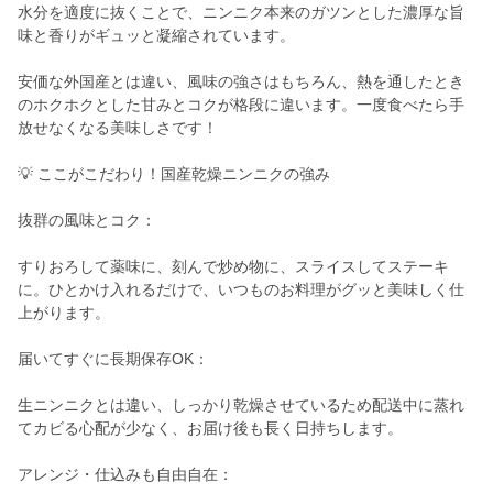
水分を適度に抜くことで、ニンニク本来のガツンとした濃厚な旨
味と香りがギュッと凝縮されています。
安価な外国産とは違い、風味の強さはもちろん、熱を通したとき
のホクホクとした甘みとコクが格段に違います。一度食べたら手
放せなくなる美味しさです！
💡 ここがこだわり！国産乾燥ニンニクの強み
抜群の風味とコク：
すりおろして薬味に、刻んで炒め物に、スライスしてステーキ
に。ひとかけ入れるだけで、いつものお料理がグッと美味しく仕
上がります。
届いてすぐに長期保存OK：
生ニンニクとは違い、しっかり乾燥させているため配送中に蒸れ
てカビる心配が少なく、お届け後も長く日持ちします。
アレンジ・仕込みも自由自在：