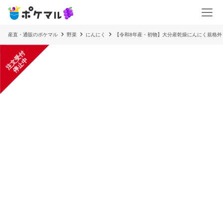
産直・通販のポケマル
野菜
にんにく
【令和8年産・初物】大分産乾燥にんにく規格外
注
文
受
付
停
止
中