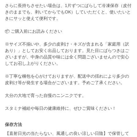
さらに長持ちさせたい場合は、1片ずつにばらして冷凍保存（皮付
きのままでも、剥いてからでもOK）していただくと、使いたいと
きにサッと使えて便利です。
📦 ご購入前にお読みください
※サイズ不揃いや、多少の皮剥け・キズが含まれる「家庭用（訳
あり）」としてお安く出品しております。見た目にばらつきはご
ざいますが、中身の品質や味には全く問題ございませんので安心
してお召し上がりください。
※丁寧な梱包を心がけておりますが、配送中の揺れにより多少の
皮剥け等が発生する場合がございます。予めご了承ください。
大分の大地で育った自慢のニンニクです。
スタミナ補給や毎日の健康維持に、ぜひご賞味ください！
保存方法
【直射日光の当たらない、風通しの良い涼しい日陰】で保管して