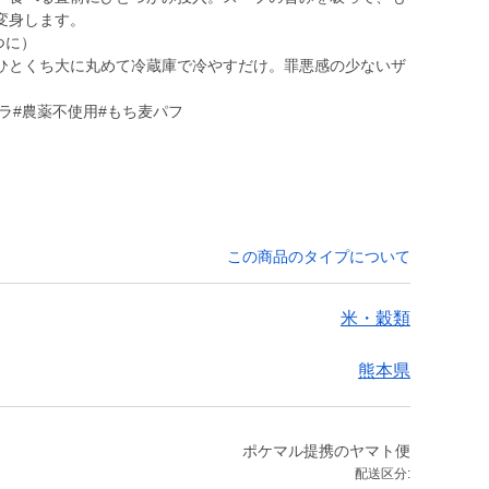
変身します。
つに）
ひとくち大に丸めて冷蔵庫で冷やすだけ。罪悪感の少ないザ
ーラ#農薬不使用#もち麦パフ
この商品のタイプについて
米・穀類
熊本県
ポケマル提携のヤマト便
配送区分: