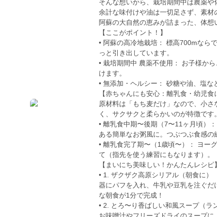
そんな想いから、栽培期間中は農薬や
余計な味付けや油は一切足さず、素材
阿蘇の大自然の恵みが詰まった、体想
【ここがポイント！】
• 阿蘇の高冷地栽培： 標高700m
っと引き出しています。
• 栽培期間中 農薬不使用： お子様
けます。
• 無添加・ヘルシー： 砂糖や油、塩
【赤ちゃんにも安心：離乳食・幼児食
原材料は「もち麦だけ」なので、小さ
く、サクサクと柔らかいのが特徴です
• 離乳食中期〜後期（7〜11ヶ月頃
ある簡単なお粥風に。つぶつぶ食感の
• 離乳食完了期〜（1歳頃〜）： ヨ
て（指先を使う練習にもなります）。
【まいにち美味しい！かんたんレシピ
• 1. ザクザク高原シリアル（朝食に）
器にパフを入れ、牛乳や豆乳を注ぐだ
な朝食が1分で完成！
• 2. とろ〜り香ばしい和風スープ（
お味噌汁やフリーズドライのスープに