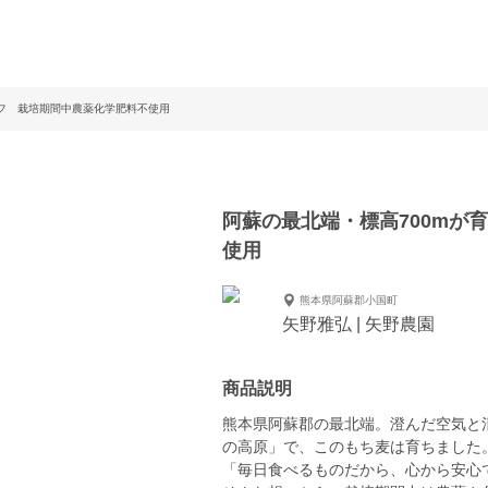
パフ 栽培期間中農薬化学肥料不使用
阿蘇の最北端・標高700mが
使用
熊本県阿蘇郡小国町
矢野雅弘 | 矢野農園
商品説明
熊本県阿蘇郡の最北端。澄んだ空気と清
の高原」で、このもち麦は育ちました
「毎日食べるものだから、心から安心