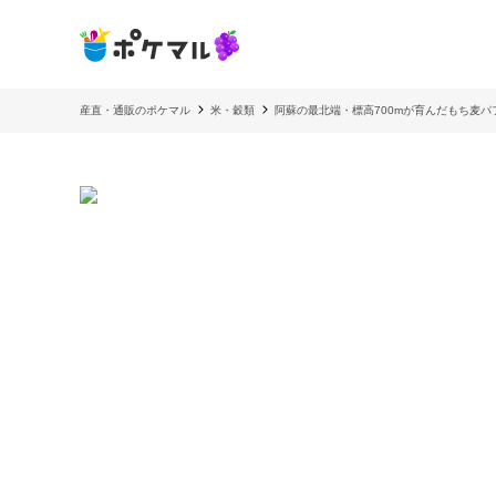
産直・通販のポケマル
米・穀類
阿蘇の最北端・標高700mが育んだもち麦