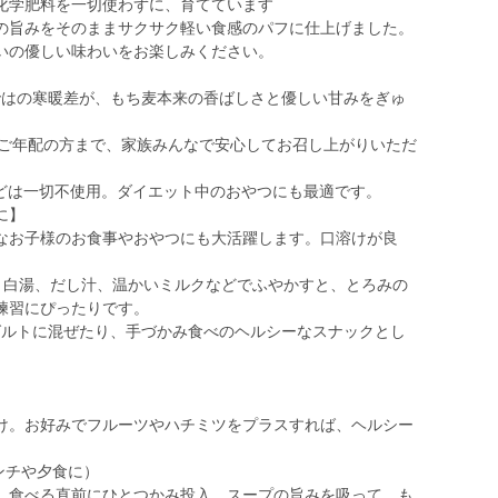
化学肥料を一切使わずに、育てています
の旨みをそのままサクサク軽い食感のパフに仕上げました。
いの優しい味わいをお楽しみください。
ならではの寒暖差が、もち麦本来の香ばしさと優しい甘みをぎゅ
からご年配の方まで、家族みんなで安心してお召し上がりいただ
などは一切不使用。ダイエット中のおやつにも最適です。
に】
なお子様のお食事やおやつにも大活躍します。口溶けが良
。
）： 白湯、だし汁、温かいミルクなどでふやかすと、とろみの
練習にぴったりです。
ーグルトに混ぜたり、手づかみ食べのヘルシーなスナックとし
】
け。お好みでフルーツやハチミツをプラスすれば、ヘルシー
ランチや夕食に）
、食べる直前にひとつかみ投入。スープの旨みを吸って、も