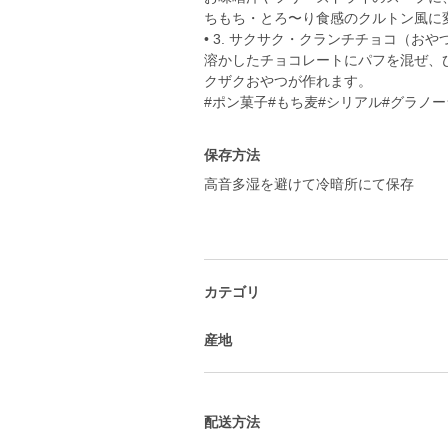
ちもち・とろ〜り食感のクルトン風に
• 3. サクサク・クランチチョコ（おや
溶かしたチョコレートにパフを混ぜ、
クザクおやつが作れます。
#ポン菓子#もち麦#シリアル#グラノ
保存方法
高音多湿を避けて冷暗所にて保存
カテゴリ
産地
配送方法