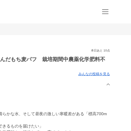
本日あと 10点
育んだもち麦パフ 栽培期間中農薬化学肥料不
みんなの投稿を見る
らかな水、そして昼夜の激しい寒暖差がある「標高700m
。
できるものを届けたい」