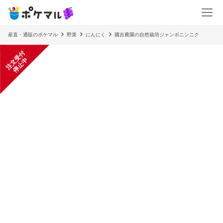
産直・通販のポケマル
野菜
にんにく
國吉農園の自然栽培ジャンボニンニク
注
文
受
付
停
止
中