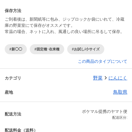
保存方法
ご到着後は、新聞紙等に包み、ジップロックか袋にいれて、冷蔵
庫の野菜室にて保存がオススメです。
常温の場合、ネットに入れ、風通しの良い場所に吊るして保存。
#新◯◯
#固定種･在来種
#お試し/小サイズ
この商品のタイプについて
野菜
にんにく
カテゴリ
鳥取県
産地
ポケマル提携のヤマト便
配送方法
配送区分:
配送料金（送料）