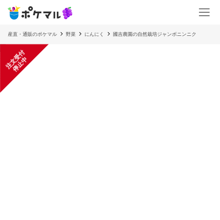
産直・通販のポケマル
野菜
にんにく
國吉農園の自然栽培ジャンボニンニク
注
文
受
付
停
止
中