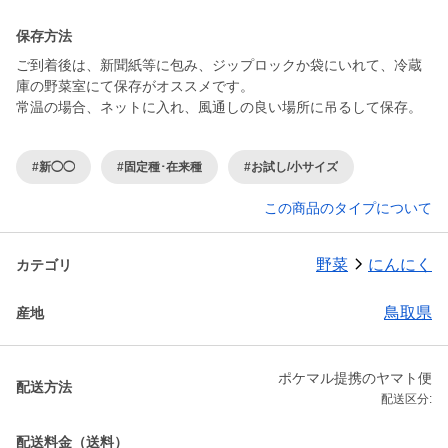
保存方法
ご到着後は、新聞紙等に包み、ジップロックか袋にいれて、冷蔵
庫の野菜室にて保存がオススメです。
常温の場合、ネットに入れ、風通しの良い場所に吊るして保存。
#新◯◯
#固定種･在来種
#お試し/小サイズ
この商品のタイプについて
野菜
にんにく
カテゴリ
鳥取県
産地
ポケマル提携のヤマト便
配送方法
配送区分:
配送料金（送料）