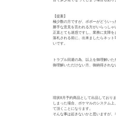
【提案】
極少数の方ですが、ポポーがどういっ
勝手な意見を言われる方がいらっしゃ
正直とても迷惑ですし、業務に支障を
落札される前に、出来ましたらネット
いです。
トラブル回避の為、以上を御理解いた
御理解いただけない方、御納得されな
現状8月予約商品として出品しており
しまった場合、ポケマルのシステム上
て頂くことになります。
そんな事は起きないかと思いますが、