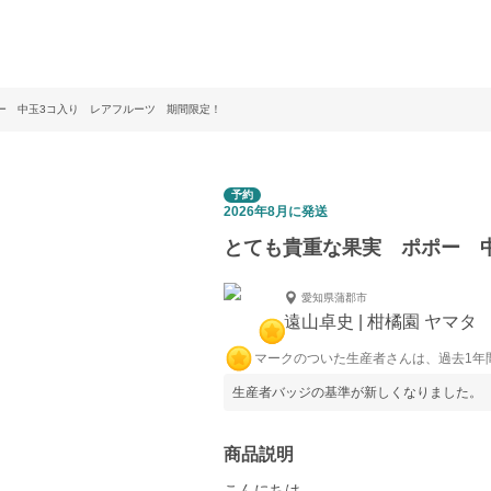
ー 中玉3コ入り レアフルーツ 期間限定！
予約
2026年8月に発送
とても貴重な果実 ポポー 
愛知県蒲郡市
遠山卓史 | 柑橘園 ヤマタ
マークのついた生産者さんは、過去1年
生産者バッジの基準が新しくなりました。
商品説明
こんにちは。