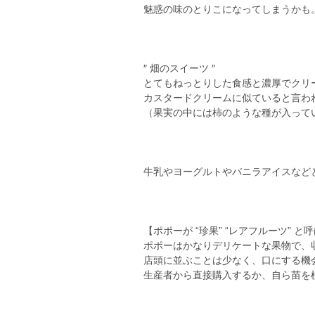
魅惑の味のとりこになってしまうかも
″ 畑のスイーツ ″
とてもねっとりした食感と濃厚でクリ
カスタードクリームに似ていると言わ
（果実の中には柿のような種が入って
牛乳やヨーグルトやバニラアイスなど
【ポポーが “珍果” “レアフルーツ” と
ポポーはかなりデリケートな果物で、
店頭に並ぶことは少なく、口にする機
生産者から直接購入するか、自ら苗を