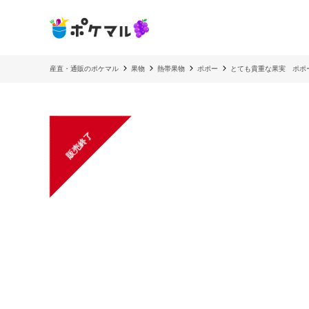
産直・通販のポケマル
果物
熱帯果物
ポポー
とても貴重な果実 ポポ
販売終了