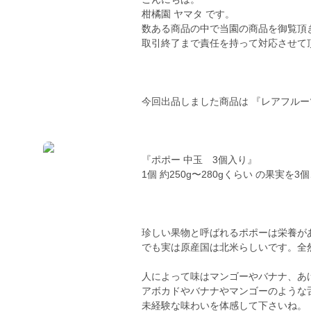
柑橘園 ヤマタ です。
数ある商品の中で当園の商品を御覧頂
取引終了まで責任を持って対応させて
今回出品しました商品は 『レアフル
『ポポー 中玉 3個入り』
1個 約250g〜280gくらい の果
珍しい果物と呼ばれるポポーは栄養が
でも実は原産国は北米らしいです。全
人によって味はマンゴーやバナナ、あ
アボカドやバナナやマンゴーのような
未経験な味わいを体感して下さいね。