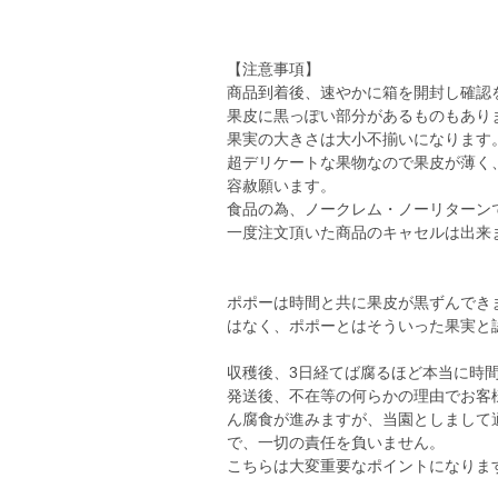
【注意事項】
商品到着後、速やかに箱を開封し確認
果皮に黒っぽい部分があるものもあり
果実の大きさは大小不揃いになります
超デリケートな果物なので果皮が薄く
容赦願います。
食品の為、ノークレム・ノーリターン
一度注文頂いた商品のキャセルは出来
ポポーは時間と共に果皮が黒ずんでき
はなく、ポポーとはそういった果実と
収穫後、3日経てば腐るほど本当に時
発送後、不在等の何らかの理由でお客
ん腐食が進みますが、当園としまして
で、一切の責任を負いません。
こちらは大変重要なポイントになりま