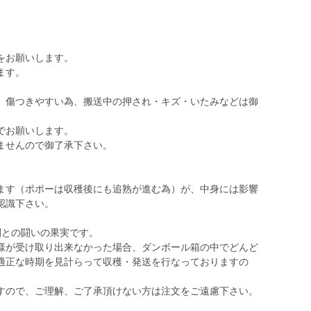
をお願いします。
ます。
。
、傷つきやすい為、搬送中の押され・キズ・いたみなどは御
でお願いします。
ませんので御了承下さい。
ます（ポポーは収穫後にも追熟が進む為）が、中身には影響
認識下さい。
間との闘いの果実です。
様が受け取り出来なかった場合、ダンボール箱の中でどんど
適正な時期を見計らって収穫・発送を行なっておりますの
すので、ご理解、ご了承頂けない方は注文をご遠慮下さい。