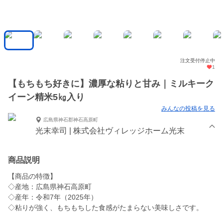
注文受付停止中
1
【もちもち好きに】濃厚な粘りと甘み｜ミルキーク
イーン精米5㎏入り
みんなの投稿を見る
広島県神石郡神石高原町
光末幸司 | 株式会社ヴィレッジホーム光末
商品説明
【商品の特徴】
◇産地：広島県神石高原町
◇産年：令和7年（2025年）
◇粘りが強く、もちもちした食感がたまらない美味しさです。