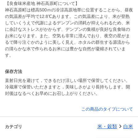
【良食味米産地 神石高原町について】
神石高原町は標高500ｍの冷涼高原地帯に位置することから、昼夜
の気温差が平均で12.8℃あります。この気温差により、米が登熟
していくうえで代謝によるデンプンの消耗が抑えられるため、米
に余計なストレスがかからず、デンプンの集積が良好な良食味の
お米になります。また、空気も非常に澄んでおり、夜空の星がま
るで降り注ぐかのように美しく見え、ホタルの群生する源流から
の清らかな水で作られるお米には豊かな自然が凝縮されていま
す。
保存方法
直射日光を避けて，できるだけ涼しい場所で保管してください。
冷蔵庫で保管いただきますと，美味しさがより長持ちします。開
封後はなるべくお早めにお召し上がりください。
この商品のタイプについて
米・穀類
白米
カテゴリ