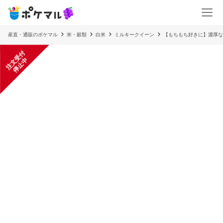
産直・通販のポケマル
米・穀類
白米
ミルキークイーン
【もちもち好きに】濃厚な
注
文
受
付
停
止
中