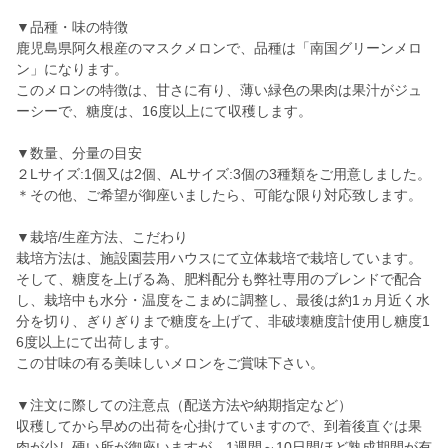
▼品種・味の特徴
鹿児島県阿久根産のマスクメロンで、品種は「南国グリーンメロ
ン」になります。
このメロンの特徴は、甘さに有り、薄い緑色の果肉は果汁がジュ
ーシーで、糖度は、16度以上にて収穫します。
▼数量、分量の目安
２Lサイズ:1個又は2個、ALサイズ:3個の3種類をご用意しました。
＊その他、ご希望が御座いましたら、可能な限り対応致します。
▼栽培/生産方法、こだわり
栽培方法は、施設園芸用ハウスにて立体栽培で栽培しています。
そして、糖度を上げる為、肥料配分も弊社専用のブレンドで配合
し、栽培中も水分・温度をこまめに調整し、最後は約1ヵ月近く水
分を切り、ぎりぎりまで糖度を上げて、非破壊糖度計使用し糖度1
6度以上にて出荷します。
この甘味の有る美味しいメロンをご賞味下さい。
▼注文に際しての注意点（配送方法や納期指定など）
収穫してから早めの出荷を心掛けていますので、到着後直ぐは果
肉が少し硬い所が御座いますが、1週間～10日間ほど熟成期間が有