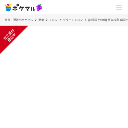
産直・通販のポケマル
果物
メロン
グリーンメロン
[期間限定特価] 阿久根産 南
注
文
受
付
停
止
中