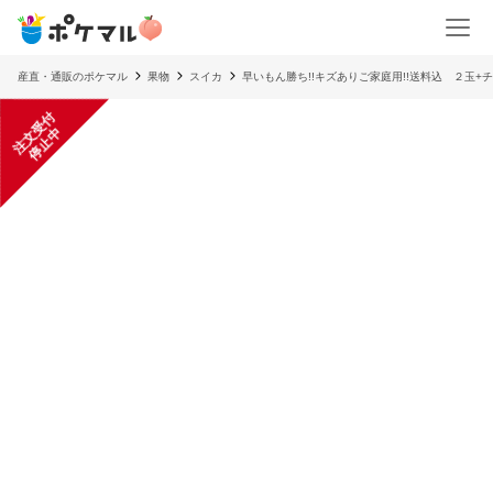
産直・通販のポケマル
果物
スイカ
早いもん勝ち!!キズありご家庭用!!送料込 ２玉+
注
文
受
付
停
止
中