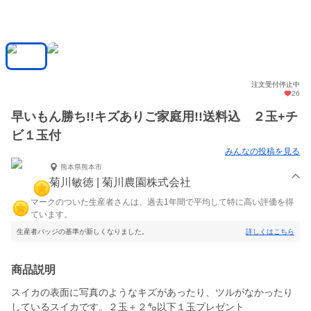
注文受付停止中
26
早いもん勝ち!!キズありご家庭用!!送料込 ２玉+チ
ビ１玉付
みんなの投稿を見る
熊本県熊本市
菊川敏徳 | 菊川農園株式会社
マークのついた生産者さんは、過去1年間で平均して特に高い評価を得
ています。
生産者バッジの基準が新しくなりました。
詳しくはこちら
商品説明
スイカの表面に写真のようなキズがあったり、ツルがなかったり
しているスイカです。２玉＋２㌔以下１玉プレゼント