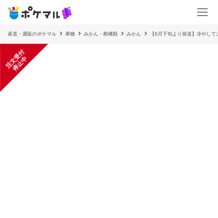
産直・通販のポケマル
果物
みかん・柑橘類
みかん
【6月下旬より発送】冷やして
注
文
受
付
停
止
中