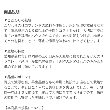
商品説明
▼こだわりの栽培
こだわりの独自ブレンドの肥料を使用し、水分管理や枝吊りなど
で、露地栽培の１０倍以上の手間とコストをかけ、大切に丁寧に
育てた施設栽培のハウスみかんです。雨の影響を受けず、極限ま
で水分を切ることで、薄皮で濃厚な味わいに仕上げております。
▼産地の特徴
愛知県蒲郡市と静岡県の三ケ日みかん産地に挟まれたみかんのサ
ラブレッド産地「愛知県豊橋市」！近隣のお客様もこのみかんを
求めてお越し頂いております！
▼品種のポイント
薄皮で濃厚な宮川早生品種を冬の時期に施設で加温をして栽培す
ることで、冬とは全く異なる美味しさを実現しました。毎年、糖
度平均は１３度前後で、施設で大切に育てておりますので、梅雨
の時期でも安定した美味しさでお届けできます。
【本商品の規格について】