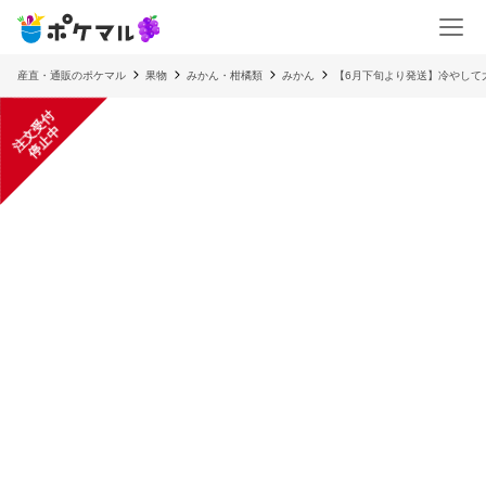
産直・通販のポケマル
果物
みかん・柑橘類
みかん
【6月下旬より発送】冷やして
注
文
受
付
停
止
中