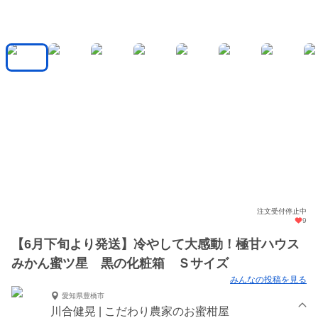
注文受付停止中
9
【6月下旬より発送】冷やして大感動！極甘ハウス
みかん蜜ツ星 黒の化粧箱 Ｓサイズ
みんなの投稿を見る
愛知県豊橋市
川合健晃 | こだわり農家のお蜜柑屋