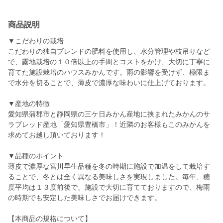
商品説明
▼こだわりの栽培
こだわりの独自ブレンドの肥料を使用し、水分管理や枝吊りなど
で、露地栽培の１０倍以上の手間とコストをかけ、大切に丁寧に
育てた施設栽培のハウスみかんです。雨の影響を受けず、極限ま
で水分を切ることで、薄皮で濃厚な味わいに仕上げております。
▼産地の特徴
愛知県蒲郡市と静岡県の三ケ日みかん産地に挟まれたみかんのサ
ラブレッド産地「愛知県豊橋市」！近隣のお客様もこのみかんを
求めてお越し頂いております！
▼品種のポイント
薄皮で濃厚な宮川早生品種を冬の時期に施設で加温をして栽培す
ることで、冬とは全く異なる美味しさを実現しました。毎年、糖
度平均は１３度前後で、施設で大切に育てておりますので、梅雨
の時期でも安定した美味しさでお届けできます。
【本商品の規格について】