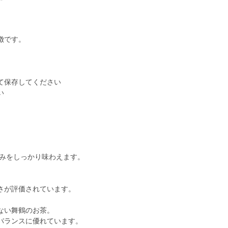
。
徴です。
て保存してください
い
）
旨みをしっかり味わえます。
さが評価されています。
ない舞鶴のお茶。
バランスに優れています。