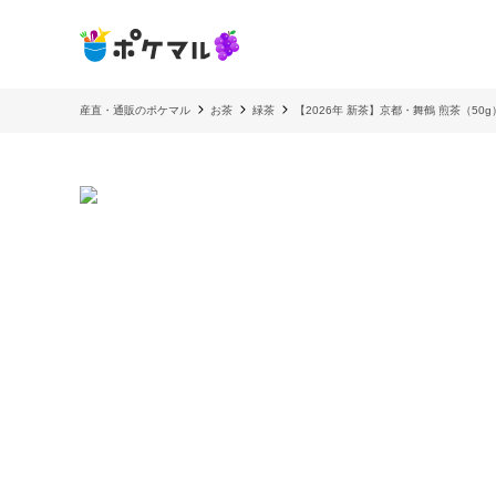
産直・通販のポケマル
お茶
緑茶
【2026年 新茶】京都・舞鶴 煎茶（50g