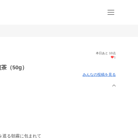
本日あと 10点
1
煎茶（50g）
みんなの投稿を見る
。
を遮る朝霧に包まれて