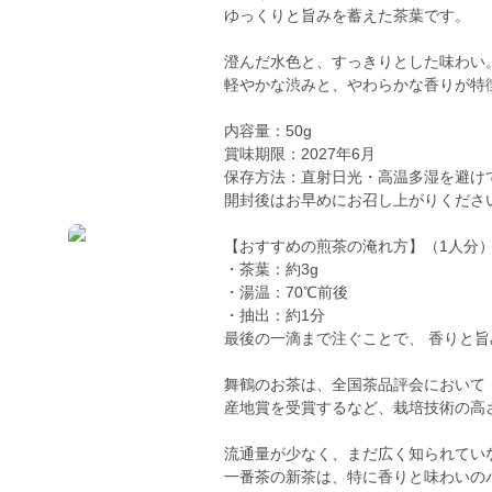
ゆっくりと旨みを蓄えた茶葉です。
澄んだ水色と、すっきりとした味わい
軽やかな渋みと、やわらかな香りが特
内容量：50g
賞味期限：2027年6月
保存方法：直射日光・高温多湿を避け
開封後はお早めにお召し上がりくださ
【おすすめの煎茶の淹れ方】（1人分
・茶葉：約3g
・湯温：70℃前後
・抽出：約1分
最後の一滴まで注ぐことで、 香りと
舞鶴のお茶は、全国茶品評会において
産地賞を受賞するなど、栽培技術の高
流通量が少なく、まだ広く知られてい
一番茶の新茶は、特に香りと味わいの