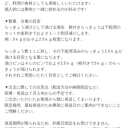
ど、料理の食材としても美味しくいただけます♪
個人的には豚肉と一緒に炒めるのが好みです♪
▼数量、分量の目安
らっきょう漬けとして漬ける場合、根付きらっきょうは下処理の
カットや皮剥きでおよそ１～２割目減りします。
例：3ｋｇがおそよ2.5ｋｇ程度になります。
らっきょう酢１Ｌに対し、その下処理済みのらっきょう1.5ｋｇが
漬ける目安となる量になります。
漬けビンは４Ｌのビンでおよそ2.5ｋｇ（根付きで3ｋｇ）のらっ
きょうが漬けられます。
それぞれご用意いただく目安としてご検討ください。
▼注文に際しての注意点（配送方法や納期指定など）
収穫・発送は７月上旬からの予定です。
ご注文いただいたお客様から順に発送してまいります。
限定栽培、最短発送のため事前に発送日のご案内ができないこと
ご理解ください。
発送期間が限られるため、到着日指定をお受けできません。