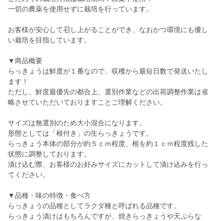
一切の農薬を使用せずに栽培を行っています。
お客様が安心して召し上がることができ、なおかつ環境にも優し
い栽培を目指しています。
▼商品概要
らっきょうは鮮度が１番なので、収穫から最短日数で発送いたし
ます！
ただし、鮮度最優先の都合上、選別作業などの出荷調整作業は省
略させていただいておりますことご理解ください。
サイズは無選別のため大小混合になります。
形態としては「根付き」の生らっきょうです。
らっきょう本体の部分が約５ｃｍ程度、根を約１ｃｍ程度残した
状態に調整しております。
漬け込む際、お客様のお好みサイズにカットして漬け込みを行っ
てください。
▼品種・味の特徴・食べ方
らっきょうの品種としてラクダ種と呼ばれる品種です。
らっきょう漬けはもちろんですが、焼きらっきょうや天ぷらな