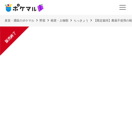
産直・通販のポケマル
野菜
根菜・土物類
らっきょう
【限定栽培】農薬不使用の根
販売終了