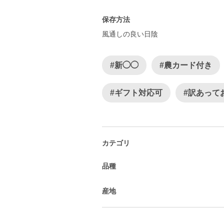
保存方法
風通しの良い日陰
#新◯◯
#農カード付き
#ギフト対応可
#訳あって
カテゴリ
品種
産地