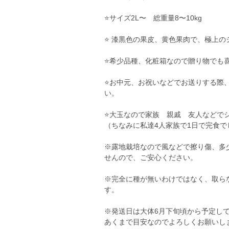
⭐️サイズ2L〜 総重量8〜10kg
⭐️ 漆黒色の果皮、黄色果肉で、極上の
⭐️希少品種、化粧箱なので贈り物でも喜
⭐️お中元、お祝いなどでお送りする
い。
⭐️大玉なので家族 親戚 友人などでシ
（ちなみに私達4人家族で1日で完食で
※露地栽培なので風などで擦り傷、多
せんので、ご安心ください。
※完全に種が無いわけではなく、取ら
す。
※発送日は大体6月下旬頃から予定し