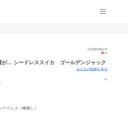
注文受付停止中
56
激震が… シードレススイカ ゴールデンジャック
みんなの投稿を見る
ん
シードレス（種無し）