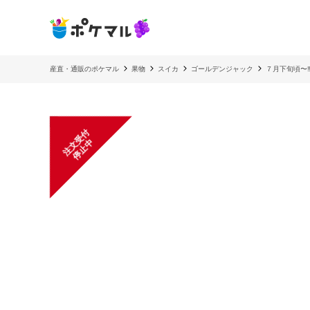
産直・通販のポケマル
果物
スイカ
ゴールデンジャック
７月下旬頃〜
注
文
受
付
停
止
中