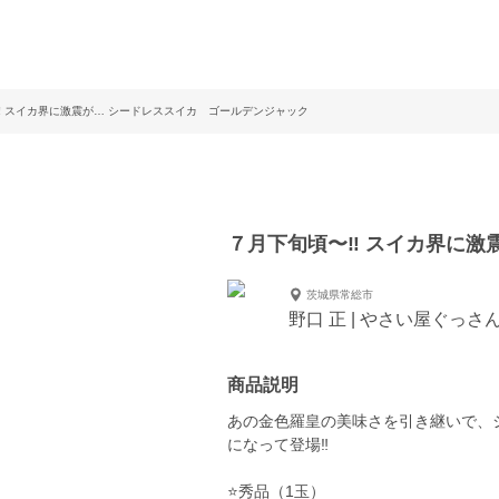
‼️ スイカ界に激震が… シードレススイカ ゴールデンジャック
７月下旬頃〜‼️ スイカ界に
茨城県常総市
野口 正 | やさい屋ぐっさ
商品説明
あの金色羅皇の美味さを引き継いで、
になって登場‼️
⭐️秀品（1玉）