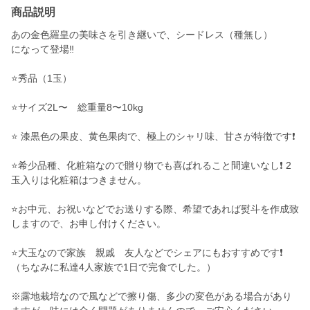
商品説明
あの金色羅皇の美味さを引き継いで、シードレス（種無し）
になって登場‼️
⭐️秀品（1玉）
⭐️サイズ2L〜 総重量8〜10kg
⭐️ 漆黒色の果皮、黄色果肉で、極上のシャリ味、甘さが特徴です❗️
⭐️希少品種、化粧箱なので贈り物でも喜ばれること間違いなし❗️ 2
玉入りは化粧箱はつきません。
⭐️お中元、お祝いなどでお送りする際、希望であれば熨斗を作成致
しますので、お申し付けください。
⭐️大玉なので家族 親戚 友人などでシェアにもおすすめです❗️
（ちなみに私達4人家族で1日で完食でした。）
※露地栽培なので風などで擦り傷、多少の変色がある場合があり