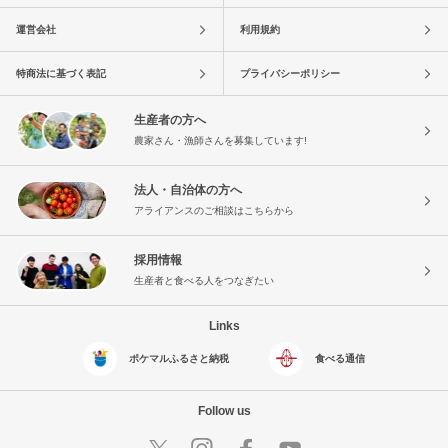
運営会社
利用規約
特商法に基づく表記
プライバシーポリシー
生産者の方へ
農家さん・漁師さんを募集しています!
法人・自治体の方へ
アライアンスのご相談はこちらから
採用情報
生産者と食べる人をつなぎたい
Links
ポケマルふるさと納税
食べる通信
Follow us