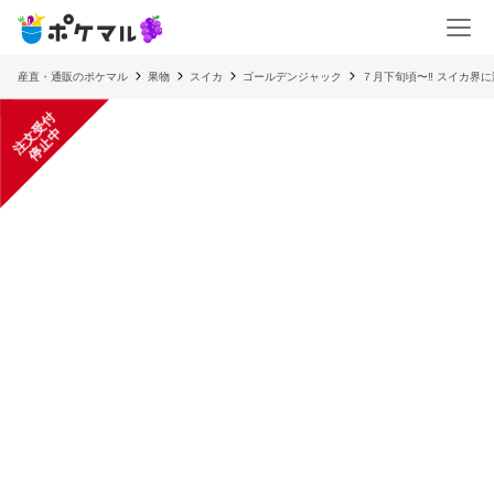
産直・通販のポケマル
果物
スイカ
ゴールデンジャック
７月下旬頃〜‼️ スイカ界
注
文
受
付
停
止
中