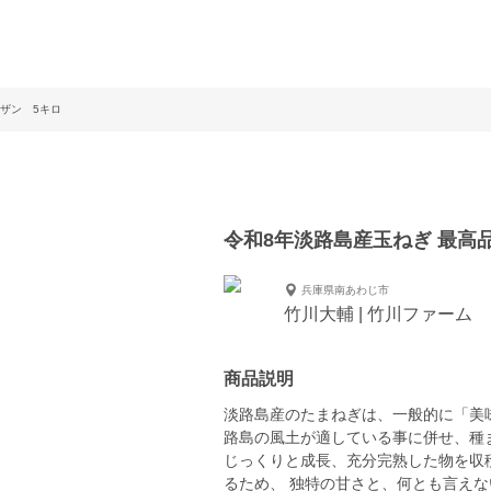
ーザン 5キロ
令和8年淡路島産玉ねぎ 最高
兵庫県南あわじ市
竹川大輔 | 竹川ファーム
商品説明
淡路島産のたまねぎは、一般的に「美
路島の風土が適している事に併せ、種ま
じっくりと成長、充分完熟した物を収
るため、 独特の甘さと、何とも言え