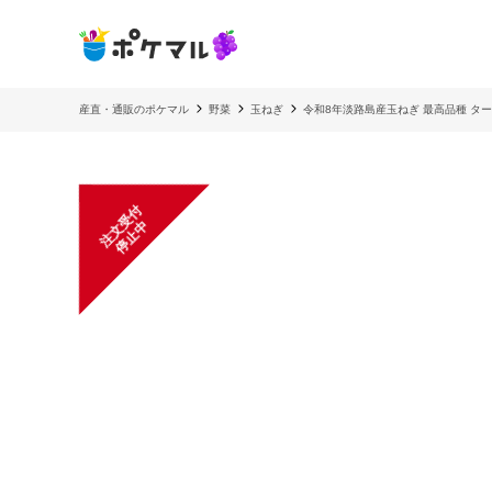
産直・通販のポケマル
野菜
玉ねぎ
令和8年淡路島産玉ねぎ 最高品種 タ
注
文
受
付
停
止
中