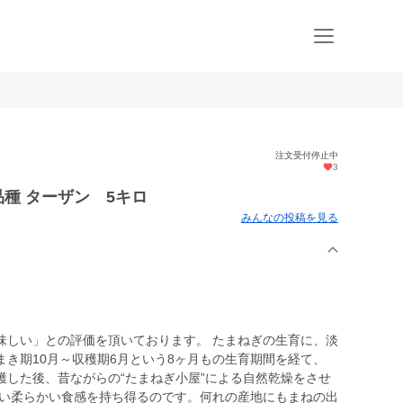
注文受付停止中
3
品種 ターザン 5キロ
みんなの投稿を見る
味しい」との評価を頂いております。 たまねぎの生育に、淡
き期10月～収穫期6月という8ヶ月もの生育期間を経て、
穫した後、昔ながらの“たまねぎ小屋”による自然乾燥をさせ
ない柔らかい食感を持ち得るのです。何れの産地にもまねの出