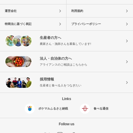
運営会社
利用規約
特商法に基づく表記
プライバシーポリシー
生産者の方へ
農家さん・漁師さんを募集しています!
法人・自治体の方へ
アライアンスのご相談はこちらから
採用情報
生産者と食べる人をつなぎたい
Links
ポケマルふるさと納税
食べる通信
Follow us