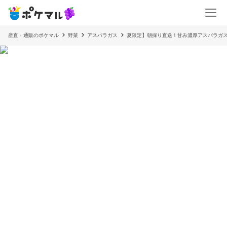
産直・通販のポケマル
野菜
アスパラガス
夏限定】朝採り直送！甘み濃厚アスパラガス L