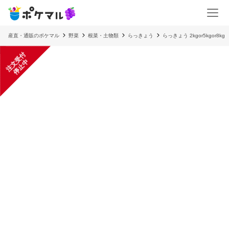
産直・通販のポケマル
野菜
根菜・土物類
らっきょう
らっきょう 2kgor5kgor8kg
注
文
受
付
停
止
中