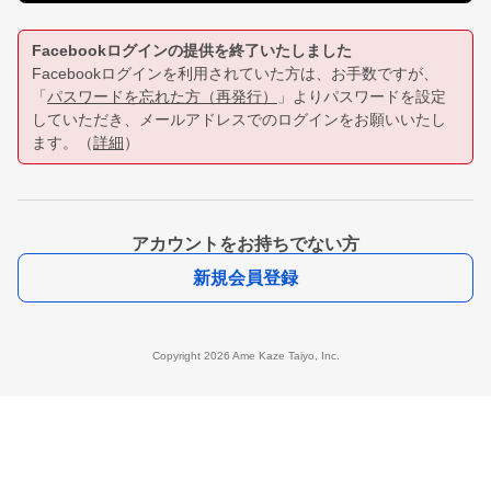
Facebookログインの提供を終了いたしました
Facebookログインを利用されていた方は、お手数ですが、
「
パスワードを忘れた方（再発行）
」よりパスワードを設定
していただき、メールアドレスでのログインをお願いいたし
ます。（
詳細
）
アカウントをお持ちでない方
新規会員登録
Copyright 2026 Ame Kaze Taiyo, Inc.