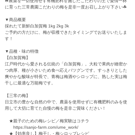
☘農薬を一切使用せず有機肥料を施したこだわりの土で愛情一杯
に育った三常農園こだわりの梅を是非一度お召し上がり下さい☘
▼商品概要
採れたて新鮮白加賀梅 1kg 2kg 3k
ご予約の方だけに、梅が収穫できたタイミングでお送りいたしま
す！
▼品種・味の特徴
【白加賀梅】
江戸時代から愛される伝統の「白加賀梅」。大粒で果肉が緻密か
つ肉厚、種が小さいため食べ応えバツグンです。すっきりとした
爽やかな酸味が特長で、青梅は梅酒やシロップに、熟した実は梅
干しに最適な万能梅です。
【三常の梅】
日立市の豊かな自然の中で、農薬を使用せずに有機肥料のみを使
用して大切に育てた自慢の梅を是非ご賞味ください！
★親子のための梅レシピ／梅実験はコチラ
https://sanjo-farm.com/ume_work/
★【効率良し】梅干し・梅シロップレシピ