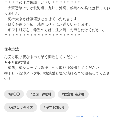
＊＊＊＊必ずご確認ください＊＊＊＊＊＊＊＊
・大変恐縮ですが北海道、九州、沖縄、離島への発送は行ってお
りません
・梅の大きさは無選別とさせていただきます。
・鮮度を保つため、洗浄はせずにお送りいたします。
・ギフト対応をご希望の方はご注文時にお申し付けください。
＊＊＊＊＊＊＊＊＊＊＊＊＊＊＊＊＊＊＊＊＊
保存方法
お受け取り後なるべく早く調理してください
▶不可能な場合
梅酒／梅シロップ→洗浄・ヘタ取り後冷凍してください。
梅干し→洗浄／ヘタ取り後焼酎と塩で漬けるまで頑張ってくださ
い！
#新◯◯
#全国一律送料
#固定種･在来種
#お試し/小サイズ
#ギフト対応可