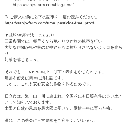
https://sanjo-farm.com/blog-ume/
※ ご購入の前に以下の記事を一度お読みください。
https://sanjo-farm.com/ume_pesticide-free_proof/
▼栽培/生産方法、こだわり
三常農園では、朝早くから草刈りや作物の観察を行い
大切な作物が虫や林の動物達たちに横取りされないよう目を光ら
せ
対策を講じる日々。
それでも、土の中の幼虫には芋の表面をかじられます。
農薬を使えば簡単に済む話です。
しかし、これも安心安全な作物を作るためです。
日立市は、海・山・川に恵まれ、全国的にも日照条件の良い土地
として知られております。
太陽と自然の恩恵を最大限に受けて、愛情一杯に育った梅。
是非、この機会に三常農園をご利用くださいませ。