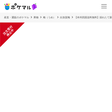
産直・通販のポケマル
果物
梅（うめ）
白加賀梅
【本州四国送料無料】採れたて新鮮白加
注
文
受
付
停
止
中