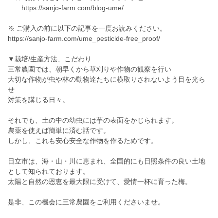
https://sanjo-farm.com/blog-ume/
※ ご購入の前に以下の記事を一度お読みください。
https://sanjo-farm.com/ume_pesticide-free_proof/
▼栽培/生産方法、こだわり
三常農園では、朝早くから草刈りや作物の観察を行い
大切な作物が虫や林の動物達たちに横取りされないよう目を光ら
せ
対策を講じる日々。
それでも、土の中の幼虫には芋の表面をかじられます。
農薬を使えば簡単に済む話です。
しかし、これも安心安全な作物を作るためです。
日立市は、海・山・川に恵まれ、全国的にも日照条件の良い土地
として知られております。
太陽と自然の恩恵を最大限に受けて、愛情一杯に育った梅。
是非、この機会に三常農園をご利用くださいませ。