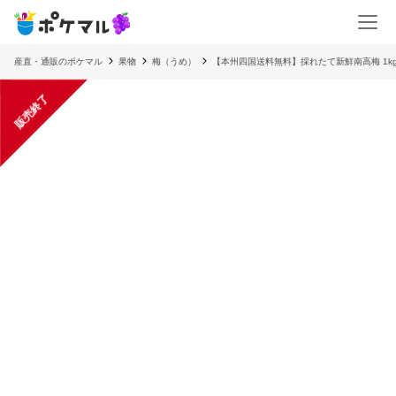
産直・通販のポケマル
果物
梅（うめ）
【本州四国送料無料】採れたて新鮮南高梅 1kg 2
販売終了