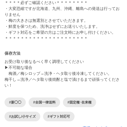
＊＊＊＊必ずご確認ください＊＊＊＊＊＊＊＊
・大変恐縮ですが北海道、九州、沖縄、離島への発送は行ってお
りません
・梅の大きさは無選別とさせていただきます。
・鮮度を保つため、洗浄はせずにお送りいたします。
・ギフト対応をご希望の方はご注文時にお申し付けください。
＊＊＊＊＊＊＊＊＊＊＊＊＊＊＊＊＊＊＊＊＊
保存方法
お受け取り後なるべく早く調理してください
▶不可能な場合
梅酒／梅シロップ→洗浄・ヘタ取り後冷凍してください。
梅干し→洗浄／ヘタ取り後焼酎と塩で漬けるまで頑張ってくださ
い！
#新◯◯
#全国一律送料
#固定種･在来種
#お試し/小サイズ
#ギフト対応可