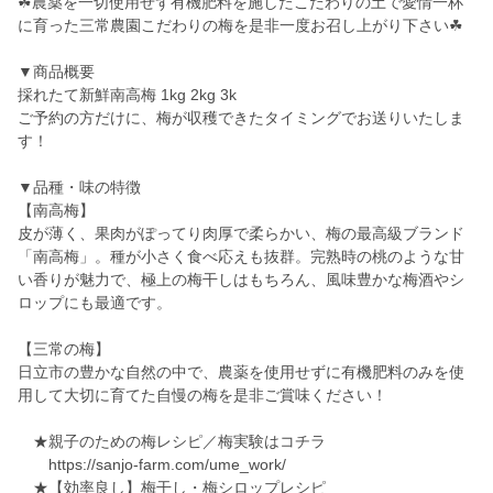
☘農薬を一切使用せず有機肥料を施したこだわりの土で愛情一杯
に育った三常農園こだわりの梅を是非一度お召し上がり下さい☘
▼商品概要
採れたて新鮮南高梅 1kg 2kg 3k
ご予約の方だけに、梅が収穫できたタイミングでお送りいたしま
す！
▼品種・味の特徴
【南高梅】
皮が薄く、果肉がぽってり肉厚で柔らかい、梅の最高級ブランド
「南高梅」。種が小さく食べ応えも抜群。完熟時の桃のような甘
い香りが魅力で、極上の梅干しはもちろん、風味豊かな梅酒やシ
ロップにも最適です。
【三常の梅】
日立市の豊かな自然の中で、農薬を使用せずに有機肥料のみを使
用して大切に育てた自慢の梅を是非ご賞味ください！
★親子のための梅レシピ／梅実験はコチラ
https://sanjo-farm.com/ume_work/
★【効率良し】梅干し・梅シロップレシピ