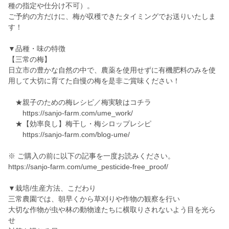
種の指定や仕分け不可）。
ご予約の方だけに、梅が収穫できたタイミングでお送りいたしま
す！
▼品種・味の特徴
【三常の梅】
日立市の豊かな自然の中で、農薬を使用せずに有機肥料のみを使
用して大切に育てた自慢の梅を是非ご賞味ください！
★親子のための梅レシピ／梅実験はコチラ
https://sanjo-farm.com/ume_work/
★【効率良し】梅干し・梅シロップレシピ
https://sanjo-farm.com/blog-ume/
※ ご購入の前に以下の記事を一度お読みください。
https://sanjo-farm.com/ume_pesticide-free_proof/
▼栽培/生産方法、こだわり
三常農園では、朝早くから草刈りや作物の観察を行い
大切な作物が虫や林の動物達たちに横取りされないよう目を光ら
せ