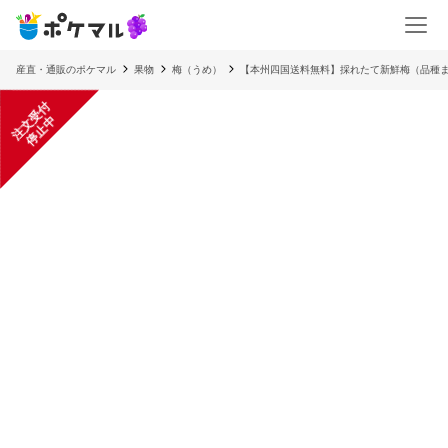
産直・通販のポケマル
果物
梅（うめ）
【本州四国送料無料】採れたて新鮮梅（品種まざり）
注
文
受
付
停
止
中